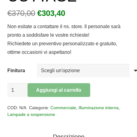
Il
Il
€
370,00
€
303,40
prezzo
prezzo
Non esitate a contattare il ns. store. Il personale sarà
originale
attuale
pronto a soddisfare le vostre richieste!
era:
è:
Richiedete un preventivo personalizzato e gratuito,
€370,00.
€303,40.
ottime occasioni vi aspettano!
Finitura
Sospensione
Aggiungi al carrello
spostabile
Alternative:
3
COD:
N/A
Categorie:
Commerciale
,
Illuminazione interna
,
luci
Lampade a sospensione
COTTAGE
quantità
Descrizione