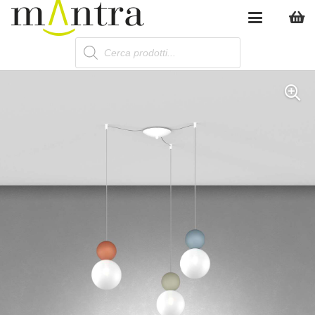
Products
search