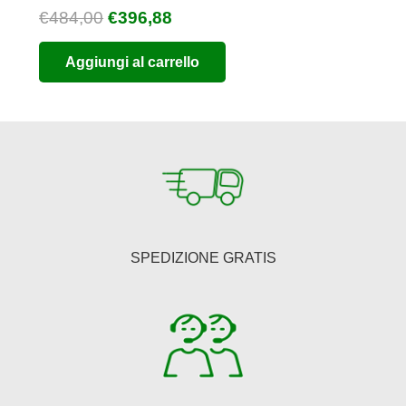
Il
Il
€
484,00
€
396,88
prezzo
prezzo
Aggiungi al carrello
originale
attuale
era:
è:
€484,00.
€396,88.
SPEDIZIONE GRATIS