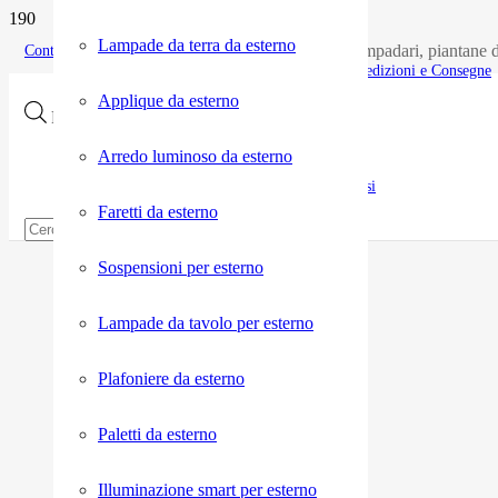
Lampade da terra da esterno
Acquisti on line di lampade, lampadari, piantane d
Contatti pre vendita
Spedizioni e Consegne
Applique da esterno
Products search
Arredo luminoso da esterno
Resi
Faretti da esterno
Sospensioni per esterno
Lampade da tavolo per esterno
Plafoniere da esterno
Paletti da esterno
Illuminazione smart per esterno