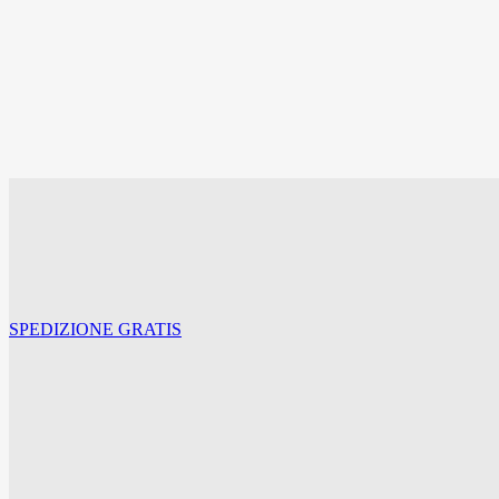
€
128,00
Il prezzo originale era: €128,00.
€
104,96
Il prezzo attua
LAMPADA DA TAVOLO WAX 
€
128,00
Il prezzo originale era: €128,00.
€
104,96
Il prezzo attua
SPEDIZIONE GRATIS