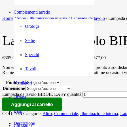
Complementi arredo
Home
/
Shop
/
Illuminazione interna
/
Lampade da tavolo
/ Lampada 
Orologi
Lampada da tavolo 
Sedie
Specchi
€
305,00
-
€
377,00
Fascia di prezzo: da €305,00 a €377,00
Non esitate a contattare il ns. store. Il personale sarà pronto a soddisfar
Tavoli
Richiedete un preventivo personalizzato e gratuito, ottime occasioni v
Finitura
Ventilatori
Dimensione
Lampada da tavolo BIRDIE EASY quantità
Offerte
Aggiungi al carrello
Blog
COD:
N/A
Categorie:
Altro
,
Commerciale
,
Illuminazione interna
,
Lam
Descrizione
Chi siamo