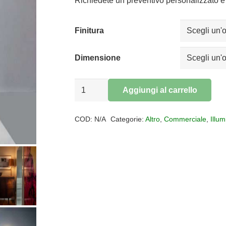
da
Richiedete un preventivo personalizzato e 
€405,00
a
Finitura
€585,00
Dimensione
Lampada
Aggiungi al carrello
da
Alternative:
tavolo
COD:
N/A
Categorie:
Altro
,
Commerciale
,
Illu
BIRDIE
quantità