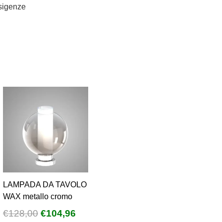
esigenze
LAMPADA DA TAVOLO
WAX metallo cromo
Il
Il
€
128,00
€
104,96