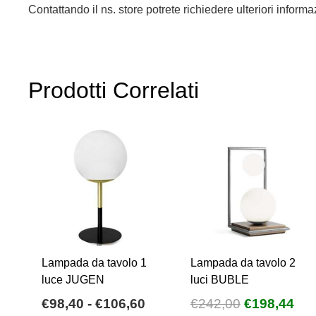
Contattando il ns. store potrete richiedere ulteriori infor
Prodotti Correlati
Lampada da tavolo 1
Lampada da tavolo 2
luce JUGEN
luci BUBLE
Fascia
Il
Il
€
98,40
-
€
106,60
€
242,00
€
198,44