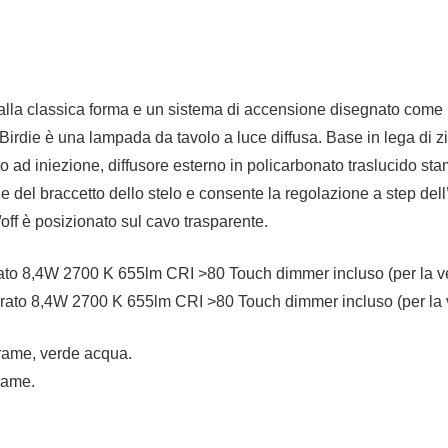
e dalla classica forma e un sistema di accensione disegnato com
Birdie è una lampada da tavolo a luce diffusa. Base in lega di zi
to ad iniezione, diffusore esterno in policarbonato traslucido st
le del braccetto dello stelo e consente la regolazione a step dell
off è posizionato sul cavo trasparente.
o 8,4W 2700 K 655lm CRI >80 Touch dimmer incluso (per la ve
ato 8,4W 2700 K 655lm CRI >80 Touch dimmer incluso (per la 
, rame, verde acqua.
 rame.