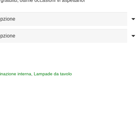
gratuito, ottime occasioni vi aspettano!
minazione interna
,
Lampade da tavolo