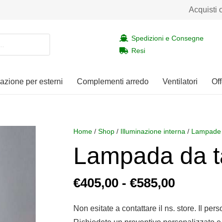
Acquisti 
Spedizioni e Consegne
Resi
nazione per esterni
Complementi arredo
Ventilatori
Off
Home
/
Shop
/
Illuminazione interna
/
Lampade 
Lampada da t
Fascia
€
405,00
-
€
585,00
di
prezzo:
Non esitate a contattare il ns. store. Il per