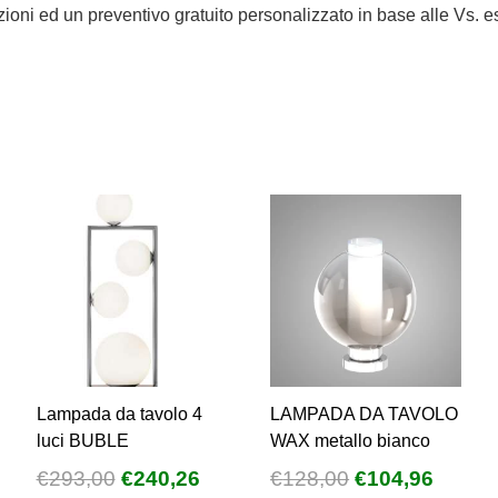
mazioni ed un preventivo gratuito personalizzato in base alle Vs. 
Lampada da tavolo 4
LAMPADA DA TAVOLO
luci BUBLE
WAX metallo bianco
Il
Il
Il
Il
€
293,00
€
240,26
€
128,00
€
104,96