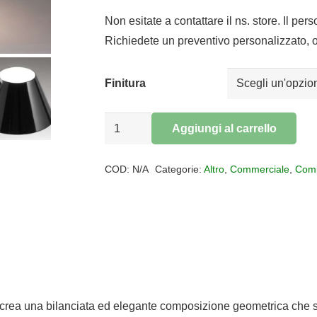
Non esitate a contattare il ns. store. Il per
Richiedete un preventivo personalizzato, o
Finitura
LAMPADA
Aggiungi al carrello
DA
Alternative:
TAVOLO
COD:
N/A
Categorie:
Altro
,
Commerciale
,
Comp
LA
PETITE
quantità
o crea una bilanciata ed elegante composizione geometrica che s