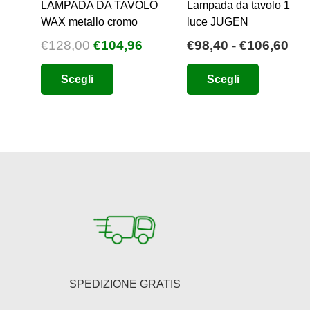
LAMPADA DA TAVOLO
Lampada da tavolo 1
WAX metallo cromo
luce JUGEN
Il
Il
Fas
€
128,00
€
104,96
€
98,40
-
€
106,60
prezzo
prezzo
di
Questo
Questo
Scegli
Scegli
originale
attuale
pre
prodotto
prodotto
era:
è:
da
ha
ha
€128,00.
€104,96.
€98
più
più
a
varianti.
varianti.
€10
Le
Le
opzioni
opzioni
possono
possono
essere
essere
scelte
scelte
nella
nella
pagina
pagina
SPEDIZIONE GRATIS
del
del