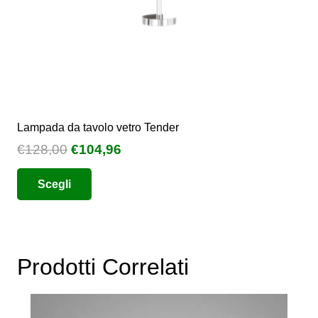
Lampada da tavolo vetro Tender
Il
Il
€
128,00
€
104,96
prezzo
prezzo
Questo
Scegli
originale
attuale
prodotto
era:
è:
ha
€128,00.
€104,96.
più
varianti.
Prodotti Correlati
Le
opzioni
possono