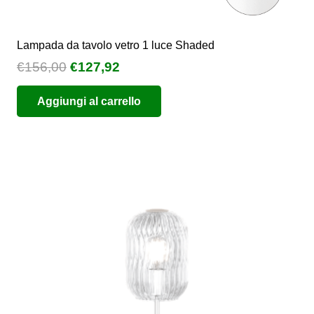
Lampada da tavolo vetro 1 luce Shaded
Il
Il
€
156,00
€
127,92
prezzo
prezzo
Aggiungi al carrello
originale
attuale
era:
è:
€156,00.
€127,92.