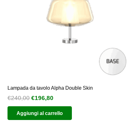
Lampada da tavolo Alpha Double Skin
Il
Il
€
240,00
€
196,80
prezzo
prezzo
Aggiungi al carrello
originale
attuale
era:
è:
€240,00.
€196,80.