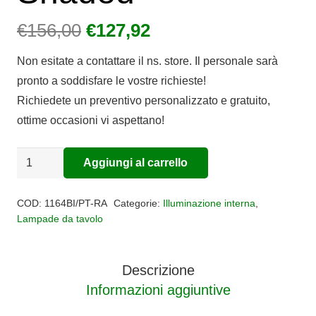
Il
Il
€
156,00
€
127,92
prezzo
prezzo
Non esitate a contattare il ns. store. Il personale sarà
originale
attuale
pronto a soddisfare le vostre richieste!
era:
è:
Richiedete un preventivo personalizzato e gratuito,
€156,00.
€127,92.
ottime occasioni vi aspettano!
Lampada
Aggiungi al carrello
Alternative:
da
tavolo
COD:
1164BI/PT-RA
Categorie:
Illuminazione interna
,
vetro
Lampade da tavolo
1
luce
Descrizione
Shaded
Informazioni aggiuntive
quantità