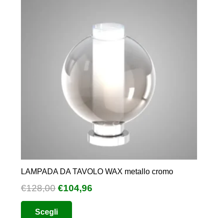
essere
scelte
nella
pagina
del
prodotto
LAMPADA DA TAVOLO WAX metallo cromo
Il
Il
€
128,00
€
104,96
prezzo
prezzo
Questo
Scegli
originale
attuale
prodotto