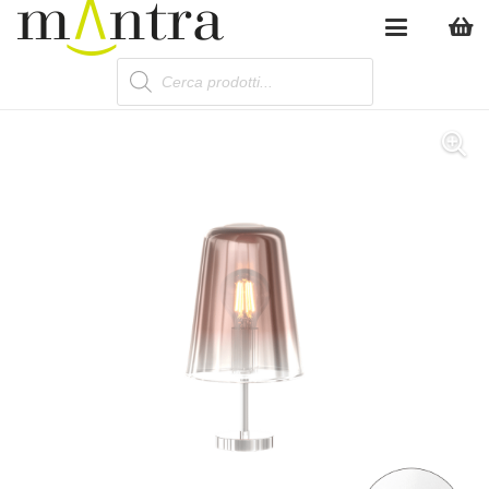
Products
search