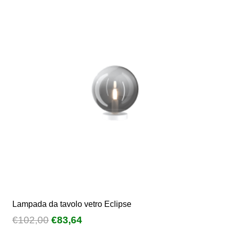
Lampada da tavolo vetro Eclipse
Il
Il
€
102,00
€
83,64