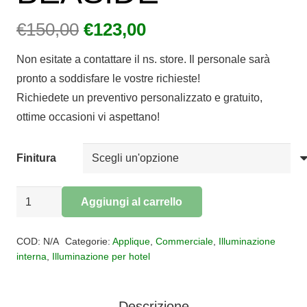
Il
Il
€
150,00
€
123,00
prezzo
prezzo
Non esitate a contattare il ns. store. Il personale sarà
originale
attuale
pronto a soddisfare le vostre richieste!
era:
è:
Richiedete un preventivo personalizzato e gratuito,
€150,00.
€123,00.
ottime occasioni vi aspettano!
Finitura
Applique
Aggiungi al carrello
5
Alternative:
luci
COD:
N/A
Categorie:
Applique
,
Commerciale
,
Illuminazione
biemissione
interna
,
Illuminazione per hotel
BEASIDE
quantità
Descrizione