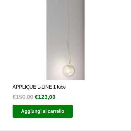
APPLIQUE L-LINE 1 luce
Il
Il
€
150,00
€
123,00
prezzo
prezzo
Aggiungi al carrello
originale
attuale
era:
è:
€150,00.
€123,00.