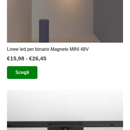
del
prodotto
Linee led per binario Magneto MINI 48V
Fascia
€
15,98
-
€
26,45
di
Questo
Scegli
prezzo:
prodotto
da
ha
€15,98
più
a
varianti.
€26,45
Le
opzioni
possono