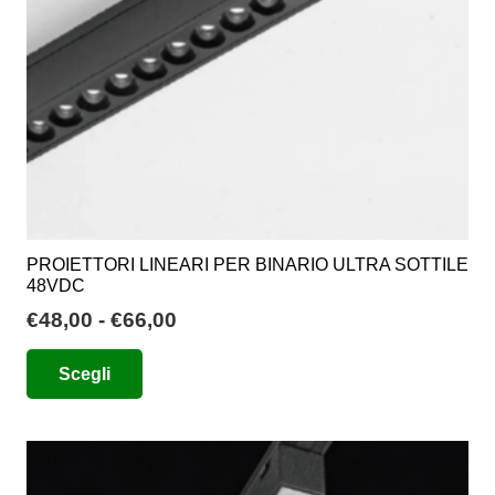
nella
pagina
del
prodotto
PROIETTORI LINEARI PER BINARIO ULTRA SOTTILE
48VDC
Fascia
€
48,00
-
€
66,00
di
Questo
Scegli
prezzo:
prodotto
da
ha
€48,00
più
a
varianti.
€66,00