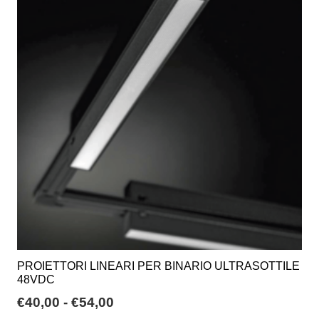
Le
opzioni
possono
essere
scelte
nella
pagina
del
prodotto
PROIETTORI LINEARI PER BINARIO ULTRASOTTILE
48VDC
Fascia
€
40,00
-
€
54,00