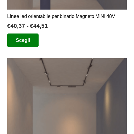
Linee led orientabile per binario Magneto MINI 48V
Fascia
€
40,37
-
€
44,51
di
Questo
Scegli
prezzo:
prodotto
da
ha
€40,37
più
a
varianti.
€44,51
Le
opzioni
possono
essere
scelte
nella
pagina