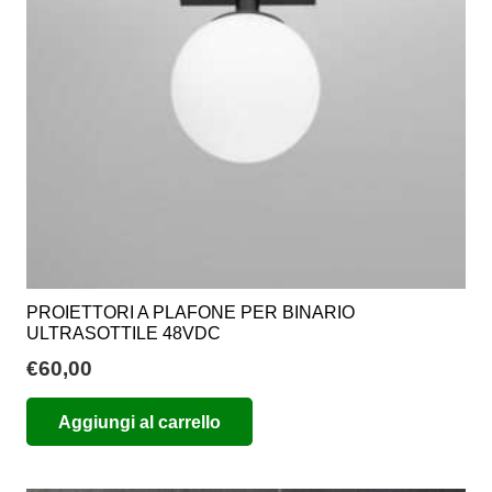
essere
scelte
nella
pagina
del
prodotto
PROIETTORI A PLAFONE PER BINARIO
ULTRASOTTILE 48VDC
€
60,00
Aggiungi al carrello