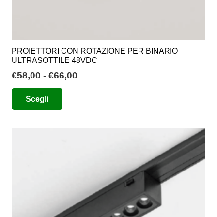
PROIETTORI CON ROTAZIONE PER BINARIO
ULTRASOTTILE 48VDC
Fascia
€
58,00
-
€
66,00
di
Questo
Scegli
prezzo:
prodotto
da
ha
€58,00
più
a
varianti.
€66,00
Le
opzioni
possono
essere
scelte