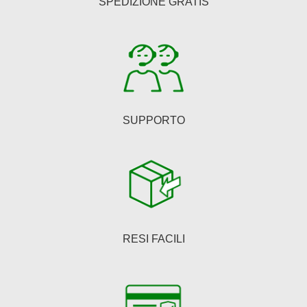
SPEDIZIONE GRATIS
del
prodotto
SUPPORTO
RESI FACILI