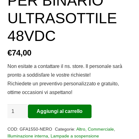
PER BINARIO
ULTRASOTTILE
48VDC
€
74,00
Non esitate a contattare il ns. store. Il personale sarà
pronto a soddisfare le vostre richieste!
Richiedete un preventivo personalizzato e gratuito,
ottime occasioni vi aspettano!
PROIETTORI
Aggiungi al carrello
Alternative:
A
SOSPENSIONE
COD:
GFA1550-NERO
Categorie:
Altro
,
Commerciale
,
PER
Illuminazione interna
,
Lampade a sospensione