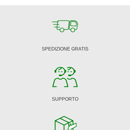
€484,00.
€396,88.
SPEDIZIONE GRATIS
SUPPORTO