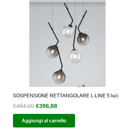
SOSPENSIONE RETTANGOLARE L-LINE 5 luci
Il
Il
€
484,00
€
396,88
prezzo
prezzo
Aggiungi al carrello
originale
attuale
era:
è: