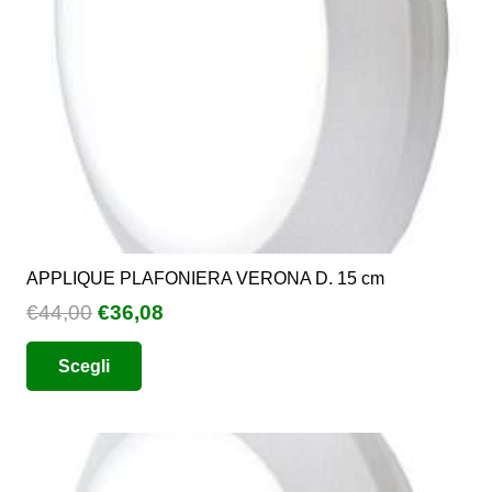
APPLIQUE PLAFONIERA VERONA D. 15 cm
Il
Il
€
44,00
€
36,08
prezzo
prezzo
Questo
Scegli
originale
attuale
prodotto
era:
è:
ha
€44,00.
€36,08.
più
varianti.