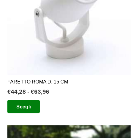
scelte
nella
pagina
del
prodotto
FARETTO ROMA D. 15 CM
Fascia
€
44,28
-
€
63,96
di
Questo
Scegli
prezzo:
prodotto
da
ha
€44,28
più
a
varianti.