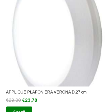
Le
opzioni
possono
essere
scelte
nella
pagina
del
prodotto
APPLIQUE PLAFONIERA VERONA D.27 cm
Il
Il
€
29,00
€
23,78
prezzo
prezzo
Questo