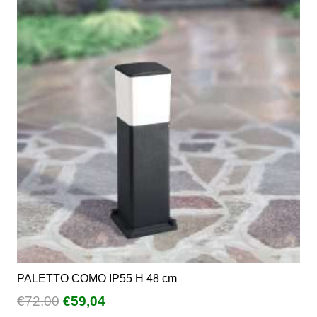
varianti.
Le
opzioni
possono
essere
scelte
nella
pagina
del
prodotto
PALETTO COMO IP55 H 48 cm
Il
Il
€
72,00
€
59,04