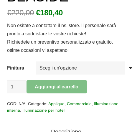
Il
Il
€
220,00
€
180,40
prezzo
prezzo
Non esitate a contattare il ns. store. Il personale sarà
originale
attuale
pronto a soddisfare le vostre richieste!
era:
è:
Richiedete un preventivo personalizzato e gratuito,
€220,00.
€180,40.
ottime occasioni vi aspettano!
Finitura
Applique
Aggiungi al carrello
9
Alternative:
luci
COD:
N/A
Categorie:
Applique
,
Commerciale
,
Illuminazione
biemissione
interna
,
Illuminazione per hotel
BEASIDE
quantità
Descrizione