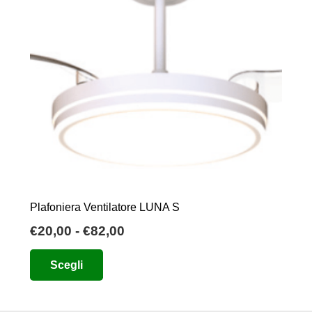
Plafoniera Ventilatore LUNA S
Fascia
€
20,00
-
€
82,00
di
Questo
Scegli
prezzo:
prodotto
da
ha
€20,00
più