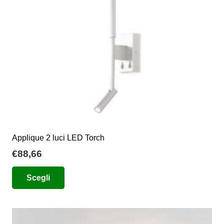
scelte
nella
pagina
del
prodotto
Applique 2 luci LED Torch
€
88,66
Questo
Scegli
prodotto
ha
più
varianti.