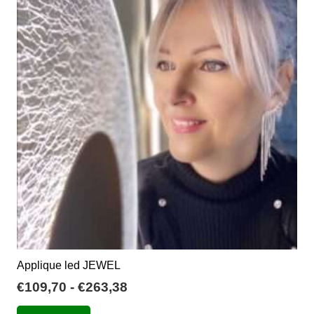
€53,76
Le
opzioni
possono
essere
scelte
nella
pagina
del
prodotto
Applique led JEWEL
Fascia
€
109,70
-
€
263,38
di
Questo