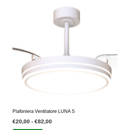
possono
essere
scelte
nella
pagina
del
prodotto
Plafoniera Ventilatore LUNA S
Fascia
€
20,00
-
€
82,00
di
Questo