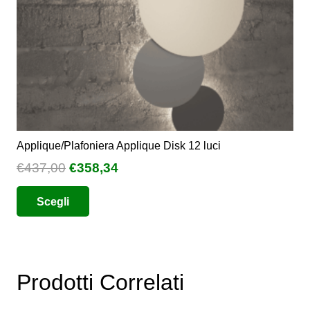
pagina
del
prodotto
Applique/Plafoniera Applique Disk 12 luci
Il
Il
€
437,00
€
358,34
prezzo
prezzo
Questo
Scegli
originale
attuale
prodotto
era:
è:
ha
€437,00.
€358,34.
più
varianti.
Prodotti Correlati
Le
opzioni