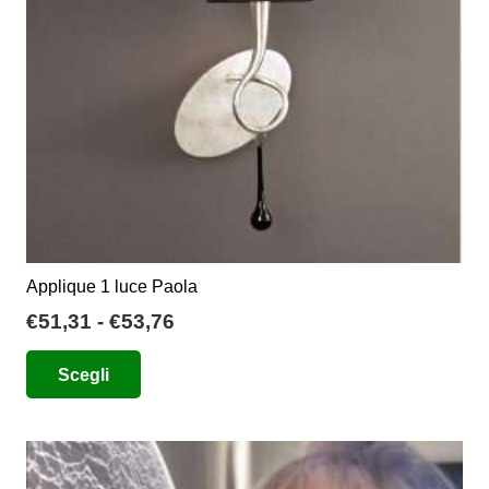
Applique 1 luce Paola
Fascia
€
51,31
-
€
53,76
di
Questo
Scegli
prezzo:
prodotto
da
ha
€51,31
più
a
varianti.