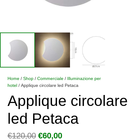
Home
/
Shop
/
Commerciale
/
Illuminazione per
hotel
/ Applique circolare led Petaca
Applique circolare
led Petaca
Il
Il
€
120,00
€
60,00