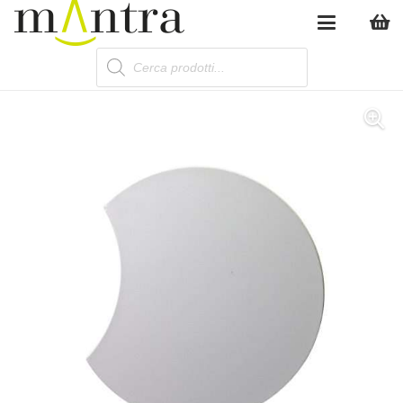
Products
search