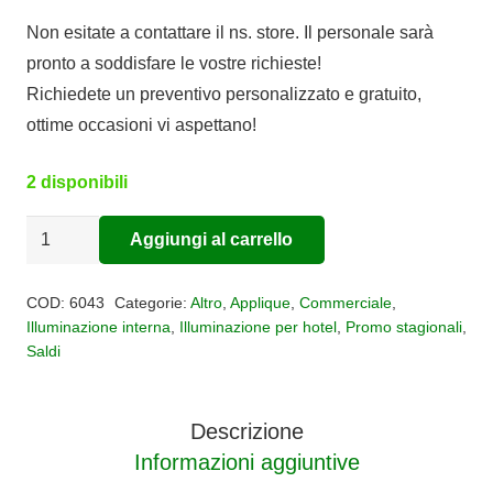
prezzo
prezzo
Non esitate a contattare il ns. store. Il personale sarà
originale
attuale
pronto a soddisfare le vostre richieste!
era:
è:
Richiedete un preventivo personalizzato e gratuito,
€120,00.
€60,00.
ottime occasioni vi aspettano!
2 disponibili
Applique
Aggiungi al carrello
Alternative:
circolare
led
COD:
6043
Categorie:
Altro
,
Applique
,
Commerciale
,
Petaca
Illuminazione interna
,
Illuminazione per hotel
,
Promo stagionali
,
Saldi
quantità
Descrizione
Informazioni aggiuntive