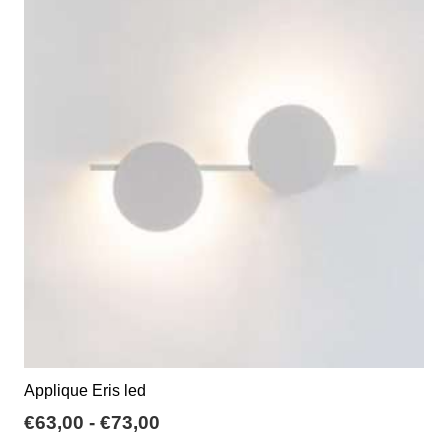
Le
opzioni
possono
essere
scelte
nella
pagina
del
prodotto
Applique Eris led
Fascia
€
63,00
-
€
73,00
di