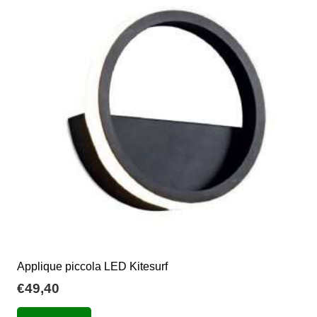
Le
opzioni
possono
essere
scelte
nella
pagina
del
prodotto
Applique piccola LED Kitesurf
€
49,40
Questo