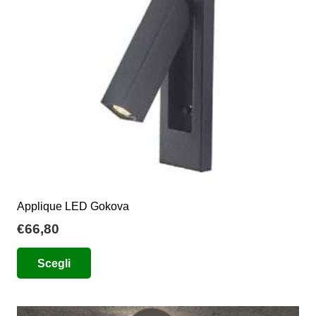
essere
scelte
nella
pagina
del
prodotto
Applique LED Gokova
€
66,80
Questo
Scegli
prodotto
ha
più