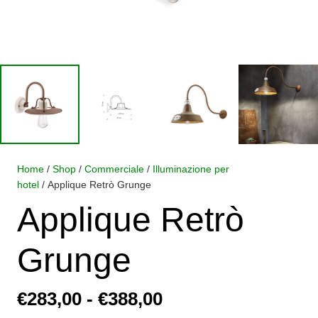
Home
/
Shop
/
Commerciale
/
Illuminazione per
hotel
/ Applique Retrò Grunge
Applique Retrò
Grunge
Fascia
€
283,00
-
€
388,00
di