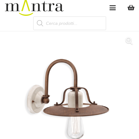
Products
search