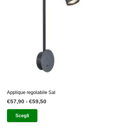
possono
essere
scelte
nella
pagina
del
prodotto
Applique regolabile Sal
Fascia
€
57,90
-
€
59,50
di
Questo
Scegli
prezzo:
prodotto
da
ha