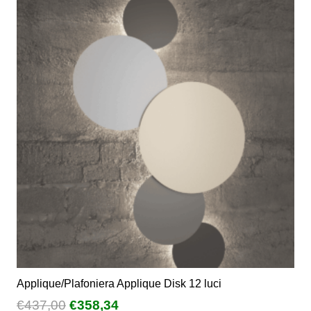
varianti.
Le
opzioni
possono
essere
scelte
nella
pagina
del
prodotto
Applique/Plafoniera Applique Disk 12 luci
Il
Il
€
437,00
€
358,34