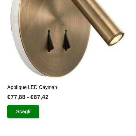
Applique LED Cayman
Fascia
€
77,88
-
€
87,42
di
Questo
Scegli
prezzo:
prodotto
da
ha
€77,88
più