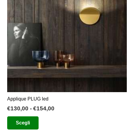
possono
essere
scelte
nella
pagina
del
prodotto
Applique PLUG led
Fascia
€
130,00
-
€
154,00
di
Questo
Scegli
prezzo:
prodotto
da
ha