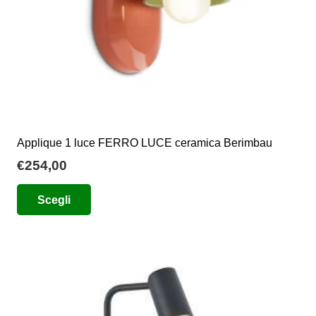
pagina
del
prodotto
Applique 1 luce FERRO LUCE ceramica Berimbau
€
254,00
Questo
Scegli
prodotto
ha
più
varianti.
Le
opzioni