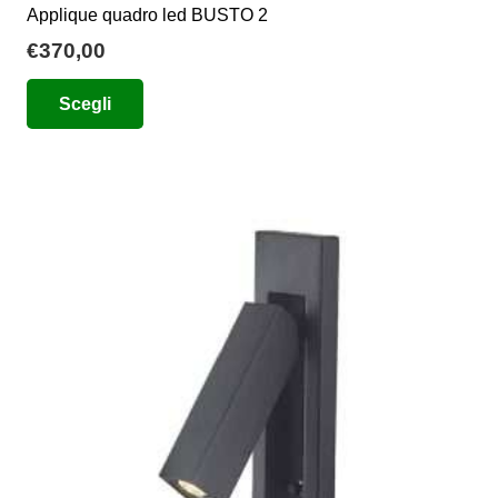
Applique quadro led BUSTO 2
€
370,00
Questo
Scegli
prodotto
ha
più
varianti.
Le
opzioni
possono
essere
scelte
nella
pagina
del
prodotto