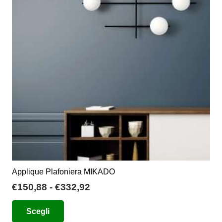
opzioni
possono
essere
scelte
nella
pagina
del
prodotto
Applique Plafoniera MIKADO
Fascia
€
150,88
-
€
332,92
di
Questo
Scegli
prezzo:
prodotto