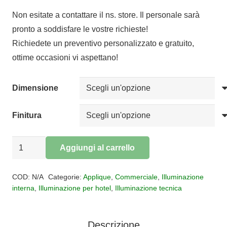
di
Non esitate a contattare il ns. store. Il personale sarà
prezzo:
pronto a soddisfare le vostre richieste!
da
Richiedete un preventivo personalizzato e gratuito,
€56,23
ottime occasioni vi aspettano!
a
€71,07
Dimensione
Finitura
Applique
Aggiungi al carrello
led
Alternative:
Morne
COD:
N/A
Categorie:
Applique
,
Commerciale
,
Illuminazione
quantità
interna
,
Illuminazione per hotel
,
Illuminazione tecnica
Descrizione