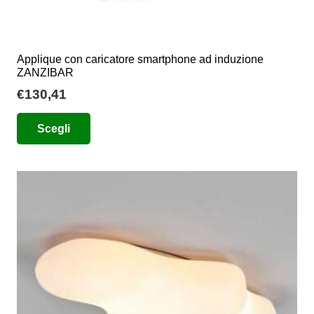
Applique con caricatore smartphone ad induzione
ZANZIBAR
€
130,41
Questo
Scegli
prodotto
ha
più
varianti.
Le
opzioni
possono
essere
scelte
nella