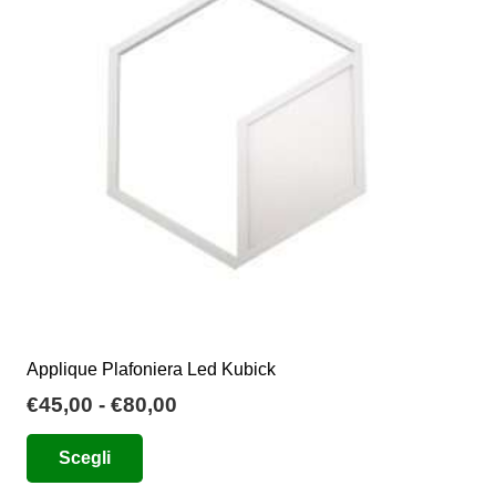
possono
essere
scelte
nella
pagina
del
prodotto
Applique Plafoniera Led Kubick
Fascia
€
45,00
-
€
80,00
di
Questo
Scegli
prezzo:
prodotto
da
ha