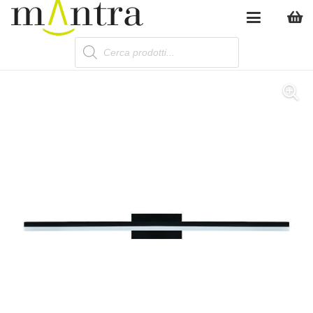
Products
search