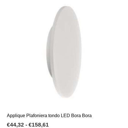
a
varianti.
€395,24
Le
opzioni
possono
essere
scelte
nella
pagina
del
prodotto
Applique Plafoniera tondo LED Bora Bora
Fascia
€
44,32
-
€
158,61