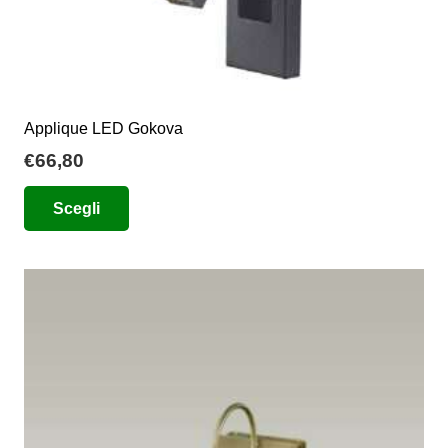
Applique LED Gokova
€
66,80
Questo
Scegli
prodotto
ha
più
varianti.
Le
opzioni
possono
essere
scelte