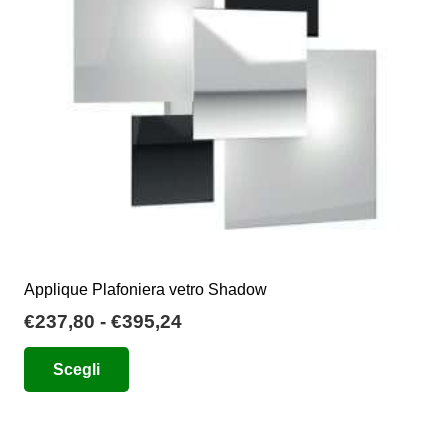
essere
scelte
nella
pagina
del
prodotto
Applique Plafoniera vetro Shadow
Fascia
€
237,80
-
€
395,24
di
Questo
Scegli
prezzo:
prodotto
da
ha
€237,80
più