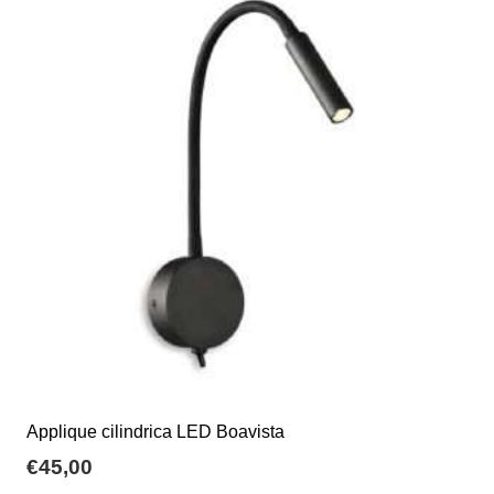
€94,50
Le
opzioni
possono
essere
scelte
nella
pagina
del
prodotto
Applique cilindrica LED Boavista
€
45,00