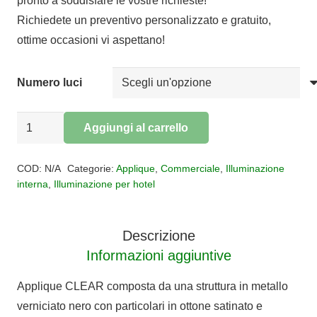
pronto a soddisfare le vostre richieste!
da
Richiedete un preventivo personalizzato e gratuito,
€50,84
ottime occasioni vi aspettano!
a
€85,28
Numero luci
Applique
Aggiungi al carrello
CLEAR
Alternative:
quantità
COD:
N/A
Categorie:
Applique
,
Commerciale
,
Illuminazione
interna
,
Illuminazione per hotel
Descrizione
Informazioni aggiuntive
Applique CLEAR composta da una struttura in metallo
verniciato nero con particolari in ottone satinato e