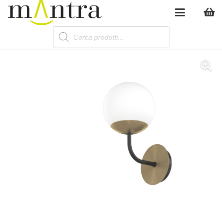
Products
search