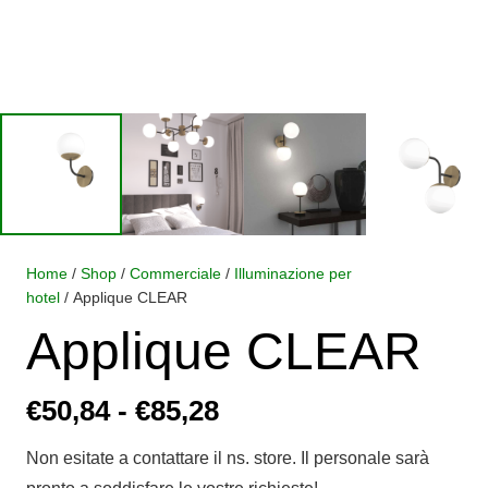
Home
/
Shop
/
Commerciale
/
Illuminazione per
hotel
/ Applique CLEAR
Applique CLEAR
Fascia
€
50,84
-
€
85,28
di
Non esitate a contattare il ns. store. Il personale sarà
prezzo: