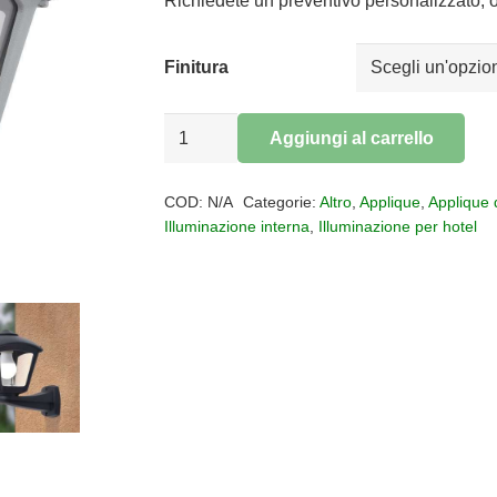
era:
è:
Richiedete un preventivo personalizzato, o
€29,00.
€23,78.
Finitura
APPLIQUE
Aggiungi al carrello
LERICI
Alternative:
IP55
COD:
N/A
Categorie:
Altro
,
Applique
,
Applique 
quantità
Illuminazione interna
,
Illuminazione per hotel