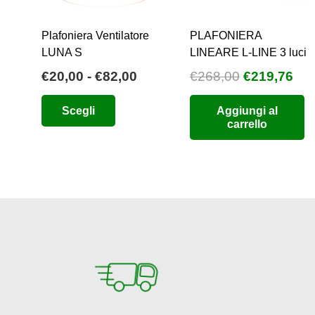
Plafoniera Ventilatore
PLAFONIERA
LUNA S
LINEARE L-LINE 3 luci
Fascia
Il
Il
€
20,00
-
€
82,00
€
268,00
€
219,76
di
prezzo
pre
Questo
Scegli
Aggiungi al
prezzo:
originale
att
prodotto
carrello
da
era:
è:
ha
€20,00
€268,00.
€21
più
a
varianti.
€82,00
Le
opzioni
possono
essere
scelte
nella
pagina