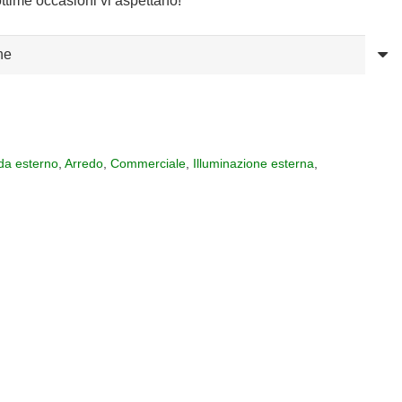
ttime occasioni vi aspettano!
da esterno
,
Arredo
,
Commerciale
,
Illuminazione esterna
,