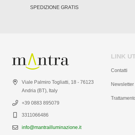
del
SPEDIZIONE GRATIS
prodotto
LINK UT
Contatti
Viale Palmiro Togliatti, 18 - 76123
Newsletter
Andria (BT), Italy
Trattamento
+39 0883 895079
3311066486
info@mantrailluminazione.it