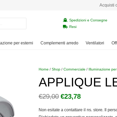
Acquisti 
Spedizioni e Consegne
Resi
nazione per esterni
Complementi arredo
Ventilatori
Off
Home
/
Shop
/
Commerciale
/
Illuminazione per
APPLIQUE LE
Il
Il
€
29,00
€
23,78
prezzo
prezzo
originale
attuale
Non esitate a contattare il ns. store. Il per