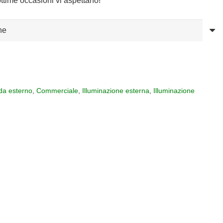
ttime occasioni vi aspettano!
da esterno
,
Commerciale
,
Illuminazione esterna
,
Illuminazione