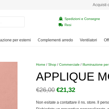
Acquisti 
Spedizioni e Consegne
Resi
nazione per esterni
Complementi arredo
Ventilatori
Off
Home
/
Shop
/
Commerciale
/
Illuminazione per
APPLIQUE M
Il
Il
€
26,00
€
21,32
prezzo
prezzo
originale
attuale
Non esitate a contattare il ns. store. Il per