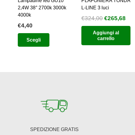
Lampadine led GU10
PLAFONIERA TONDA
2,4W 38° 2700k 3000k
L-LINE 3 luci
4000k
Il
Il
€
324,00
€
265,68
€
4,40
prezzo
pre
Aggiungi al
originale
att
Questo
carrello
Scegli
era:
è:
prodotto
€324,00.
€26
ha
più
varianti.
Le
opzioni
possono
essere
scelte
nella
pagina
SPEDIZIONE GRATIS
del