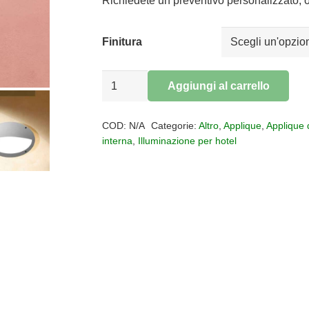
era:
è:
Richiedete un preventivo personalizzato, o
€26,00.
€21,32.
Finitura
APPLIQUE
Aggiungi al carrello
MONZA
Alternative:
IP66
COD:
N/A
Categorie:
Altro
,
Applique
,
Applique 
quantità
interna
,
Illuminazione per hotel