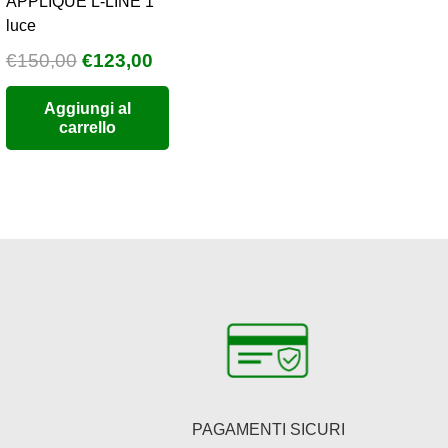
APPLIQUE L-LINE 1
luce
Il
Il
€
150,00
€
123,00
prezzo
prezzo
Aggiungi al
originale
attuale
carrello
era:
è:
€150,00.
€123,00.
PAGAMENTI SICURI