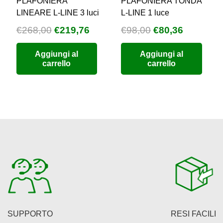
PLAFONIERA
PLAFONIERA TONDA
LINEARE L-LINE 3 luci
L-LINE 1 luce
Il
Il
Il
Il
€
268,00
€
219,76
€
98,00
€
80,36
zzo
prezzo
prezzo
prezzo
prezzo
Aggiungi al
Aggiungi al
uale
originale
attuale
originale
attuale
carrello
carrello
era:
è:
era:
è:
5,68.
€268,00.
€219,76.
€98,00.
€80,36.
SUPPORTO
RESI FACILI