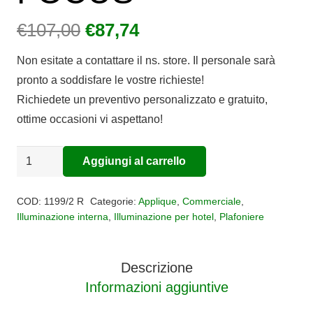
Il
Il
€
107,00
€
87,74
prezzo
prezzo
Non esitate a contattare il ns. store. Il personale sarà
originale
attuale
pronto a soddisfare le vostre richieste!
era:
è:
Richiedete un preventivo personalizzato e gratuito,
€107,00.
€87,74.
ottime occasioni vi aspettano!
Applique
Aggiungi al carrello
Alternative:
plafoniera
2
COD:
1199/2 R
Categorie:
Applique
,
Commerciale
,
luci
Illuminazione interna
,
Illuminazione per hotel
,
Plafoniere
FOCUS
quantità
Descrizione
Informazioni aggiuntive