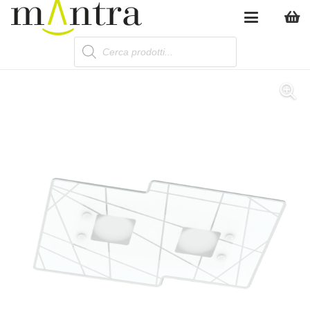
Products
search