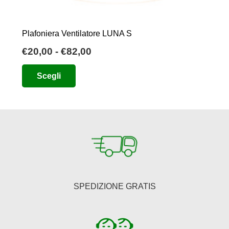
Plafoniera Ventilatore LUNA S
Fascia
€
20,00
-
€
82,00
di
Questo
Scegli
prezzo:
prodotto
da
ha
€20,00
più
a
varianti.
€82,00
Le
opzioni
possono
essere
SPEDIZIONE GRATIS
scelte
nella
pagina