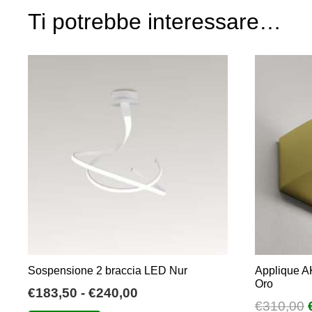
Ti potrebbe interessare…
Sospensione 2 braccia LED Nur
Applique AK
Oro
Fascia
€
183,50
-
€
240,00
I
€
310,00
di
Questo