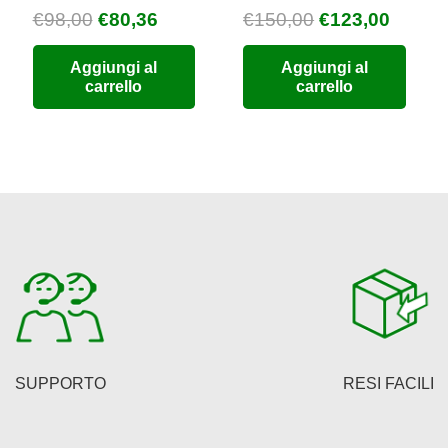
Il
Il
Il
Il
€
98,00
€
80,36
€
150,00
€
123,00
zzo
prezzo
prezzo
prezzo
prezz
Aggiungi al
Aggiungi al
uale
originale
attuale
originale
attual
carrello
carrello
era:
è:
era:
è:
9,76.
€98,00.
€80,36.
€150,00.
€123,0
SUPPORTO
RESI FACILI