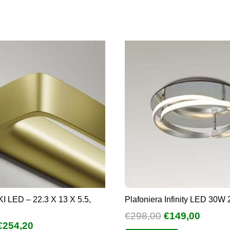
I LED – 22.3 X 13 X 5.5,
Plafoniera Infinity LED 30
Il
Il
€
298,00
€
149,00
l
Il
€
254,20
prezzo
prezz
Questo