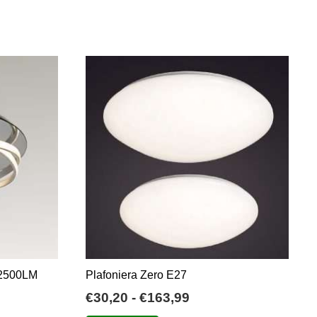
W 2500LM
Plafoniera Zero E27
Fascia
€
30,20
-
€
163,99
o
di
Questo