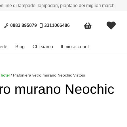
on line di lampade, lampadari, piantane dei migliori marchi
0883 895079
3311066486
erte
Blog
Chi siamo
Il mio account
 hotel
/ Plafoniera vetro murano Neochic Vistosi
tro murano Neochic