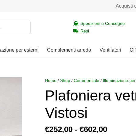
Acquisti 
Spedizioni e Consegne
Resi
nazione per esterni
Complementi arredo
Ventilatori
Off
Home
/
Shop
/
Commerciale
/
Illuminazione per
Plafoniera ve
Vistosi
Fascia
€
252,00
-
€
602,00