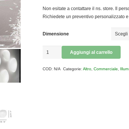
di
prezzo:
Non esitate a contattare il ns. store. Il per
da
Richiedete un preventivo personalizzato e 
€252,00
a
Dimensione
€602,00
Plafoniera
Aggiungi al carrello
vetro
Alternative:
murano
COD:
N/A
Categorie:
Altro
,
Commerciale
,
Illu
Neochic
Vistosi
quantità