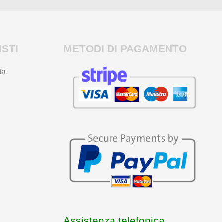
STI
METODI DI PAGAMENTO
ta
Assistenza telefonica