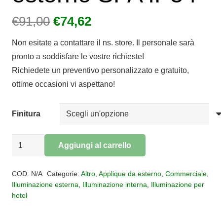
Il
Il
€
91,00
€
74,62
prezzo
prezzo
Non esitate a contattare il ns. store. Il personale sarà
originale
attuale
pronto a soddisfare le vostre richieste!
era:
è:
Richiedete un preventivo personalizzato e gratuito,
€91,00.
€74,62.
ottime occasioni vi aspettano!
Finitura
Applique
Aggiungi al carrello
rettangolare
Alternative:
per
COD:
N/A
Categorie:
Altro
,
Applique da esterno
,
Commerciale
,
esterno
Illuminazione esterna
,
Illuminazione interna
,
Illuminazione per
hotel
SPA
IP54