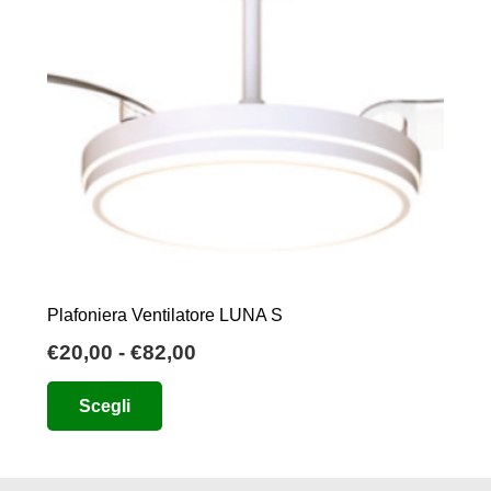
Plafoniera Ventilatore LUNA S
Fascia
€
20,00
-
€
82,00
di
Questo
Scegli
prezzo:
prodotto
da
ha
€20,00
più