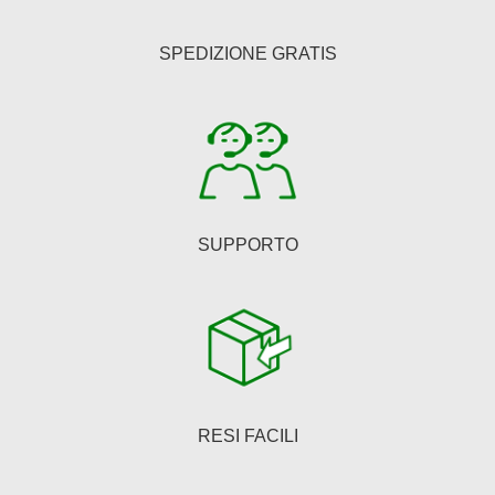
possono
essere
SPEDIZIONE GRATIS
scelte
nella
pagina
del
prodotto
SUPPORTO
RESI FACILI