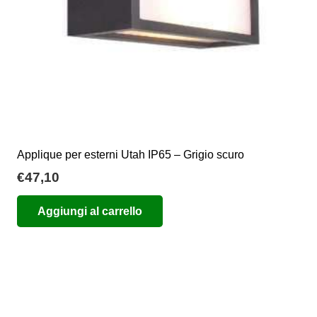
pagina
del
prodotto
Applique per esterni Utah IP65 – Grigio scuro
€
47,10
Aggiungi al carrello