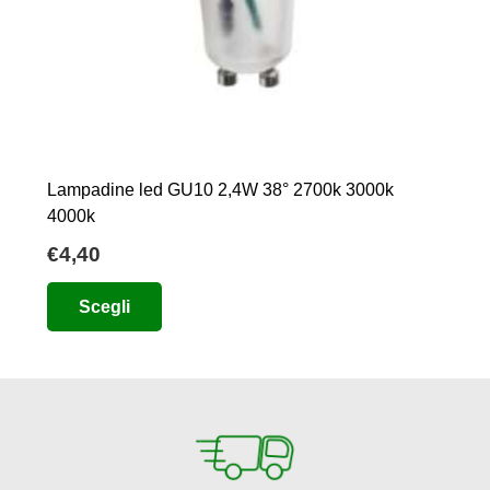
Lampadine led GU10 2,4W 38° 2700k 3000k
4000k
€
4,40
Questo
Scegli
prodotto
ha
più
varianti.
Le
opzioni