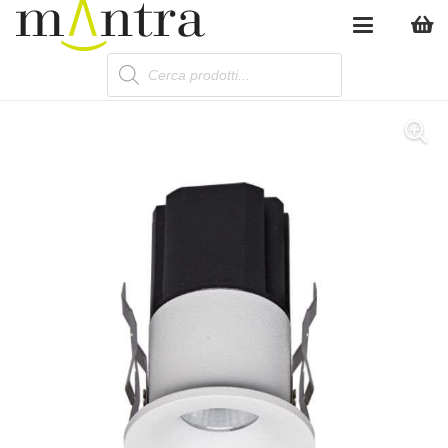
Products
search