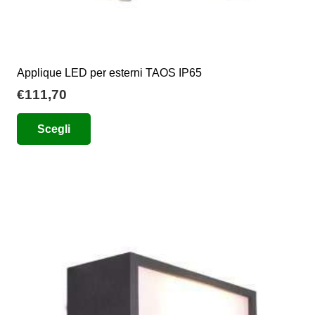
Applique LED per esterni TAOS IP65
€
111,70
Questo
Scegli
prodotto
ha
più
varianti.
Le
opzioni
possono
essere
scelte
nella