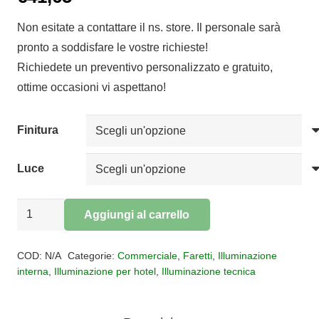
Non esitate a contattare il ns. store. Il personale sarà
pronto a soddisfare le vostre richieste!
Richiedete un preventivo personalizzato e gratuito,
ottime occasioni vi aspettano!
Finitura
Luce
Faretto
Aggiungi al carrello
incasso
Alternative:
HURGADA
COD:
N/A
Categorie:
Commerciale
,
Faretti
,
Illuminazione
quantità
interna
,
Illuminazione per hotel
,
Illuminazione tecnica