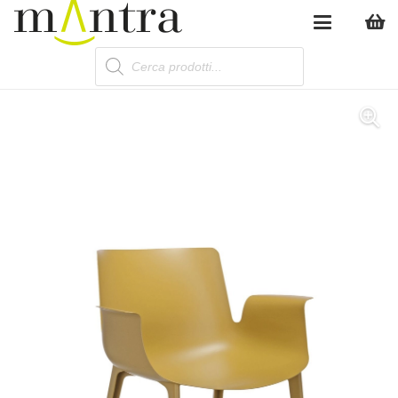
Products
search