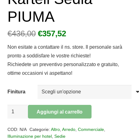
PIUMA
Il
Il
€
436,00
€
357,52
prezzo
prezzo
Non esitate a contattare il ns. store. Il personale sarà
originale
attuale
pronto a soddisfare le vostre richieste!
era:
è:
Richiedete un preventivo personalizzato e gratuito,
€436,00.
€357,52.
ottime occasioni vi aspettano!
Finitura
Kartell
Aggiungi al carrello
Sedia
Alternative:
PIUMA
COD:
N/A
Categorie:
Altro
,
Arredo
,
Commerciale
,
quantità
Illuminazione per hotel
,
Sedie