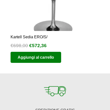
Kartell Sedia ERO/S/
Il
Il
€
698,00
€
572,36
prezzo
prezzo
Aggiungi al carrello
originale
attuale
era:
è:
€698,00.
€572,36.