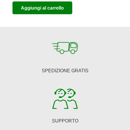
prezzo
prezzo
Aggiungi al carrello
originale
attuale
era:
è:
€698,00.
€572,36.
SPEDIZIONE GRATIS
SUPPORTO