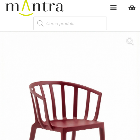
Products
search