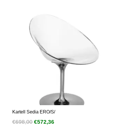
Kartell Sedia ERO/S/
Il
Il
€
698,00
€
572,36