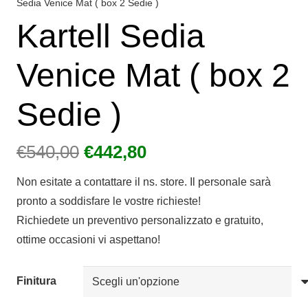
Sedia Venice Mat ( box 2 Sedie )
Kartell Sedia
Venice Mat ( box 2
Sedie )
Il
Il
€
540,00
€
442,80
prezzo
prezzo
Non esitate a contattare il ns. store. Il personale sarà
originale
attuale
pronto a soddisfare le vostre richieste!
era:
è:
Richiedete un preventivo personalizzato e gratuito,
€540,00.
€442,80.
ottime occasioni vi aspettano!
Finitura