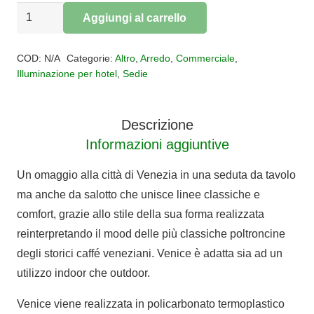
Kartell
Aggiungi al carrello
Sedia
Alternative:
Venice
COD:
N/A
Categorie:
Altro
,
Arredo
,
Commerciale
,
Mat
Illuminazione per hotel
,
Sedie
(
box
Descrizione
2
Informazioni aggiuntive
Sedie
)
Un omaggio alla città di Venezia in una seduta da tavolo
quantità
ma anche da salotto che unisce linee classiche e
comfort, grazie allo stile della sua forma realizzata
reinterpretando il mood delle più classiche poltroncine
degli storici caffé veneziani. Venice è adatta sia ad un
utilizzo indoor che outdoor.
Venice viene realizzata in policarbonato termoplastico