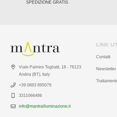
SPEDIZIONE GRATIS
del
del
prodotto
prodotto
LINK UT
Contatti
Viale Palmiro Togliatti, 18 - 76123
Newsletter
Andria (BT), Italy
Trattamento
+39 0883 895079
3311066486
info@mantrailluminazione.it