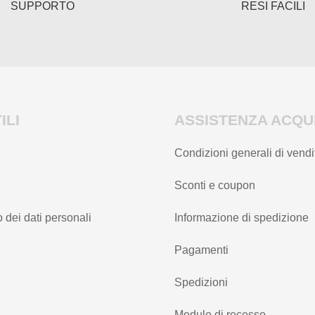
del
SUPPORTO
RESI FACILI
prodotto
ILI
ASSISTENZA ACQUI
Condizioni generali di vendi
Sconti e coupon
 dei dati personali
Informazione di spedizione
Pagamenti
Spedizioni
Modulo di recesso