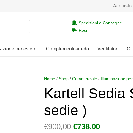
Acquisti 
Spedizioni e Consegne
Resi
nazione per esterni
Complementi arredo
Ventilatori
Off
Home
/
Shop
/
Commerciale
/
Illuminazione per
Kartell Sedia 
sedie )
Il
Il
€
900,00
€
738,00