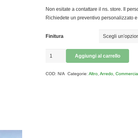
prezzo
prezzo
originale
attuale
Non esitate a contattare il ns. store. Il per
era:
è:
Richiedete un preventivo personalizzato e 
€900,00.
€738,00.
Finitura
Kartell
Aggiungi al carrello
Sedia
Alternative:
Smatrik
COD:
N/A
Categorie:
Altro
,
Arredo
,
Commercia
(
Box
2
sedie
)
quantità