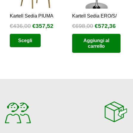
Kartell Sedia PIUMA
Kartell Sedia ERO/S/
Il
Il
Il
Il
€
436,00
€
357,52
€
698,00
€
572,36
prezzo
prezzo
prezzo
prezz
Questo
zzo
Scegli
Aggiungi al
originale
attuale
originale
attual
prodotto
carrello
uale
era:
è:
era:
è:
ha
€436,00.
€357,52.
€698,00.
€572,3
più
4,56.
varianti.
Le
opzioni
possono
essere
scelte
nella
pagina