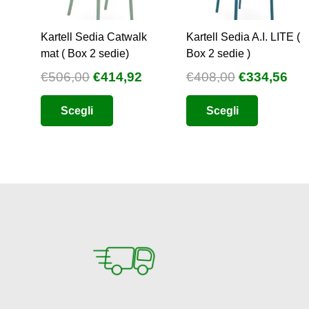
Kartell Sedia Catwalk
Kartell Sedia A.I. LITE (
mat ( Box 2 sedie)
Box 2 sedie )
Il
Il
Il
Il
€
506,00
€
414,92
€
408,00
€
334,56
prezzo
prezzo
prezzo
pre
Questo
Questo
Scegli
Scegli
originale
attuale
originale
att
prodotto
prodotto
era:
è:
era:
è:
ha
ha
€506,00.
€414,92.
€408,00.
€33
più
più
varianti.
varianti.
Le
Le
opzioni
opzioni
possono
possono
essere
essere
scelte
scelte
nella
nella
pagina
pagina