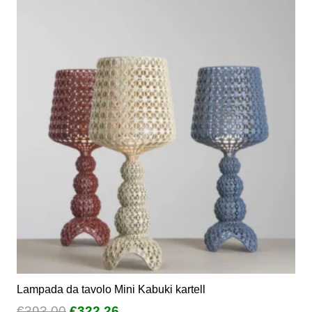
Lampada da tavolo Mini Kabuki kartell
Il
Il
€
393,00
€
322,26