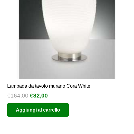
essere
scelte
nella
pagina
del
prodotto
Lampada da tavolo murano Cora White
Il
Il
€
164,00
€
82,00
prezzo
prezzo
Aggiungi al carrello
originale
attuale
era:
è:
€164,00.
€82,00.