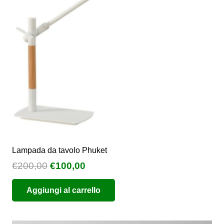
essere
scelte
nella
pagina
del
prodotto
Lampada da tavolo Phuket
Il
Il
€
200,00
€
100,00
prezzo
prezzo
Aggiungi al carrello
originale
attuale
era:
è:
€200,00.
€100,00.