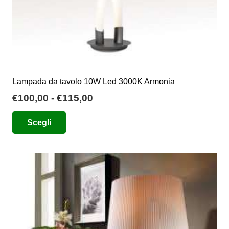
prodotto
Lampada da tavolo 10W Led 3000K Armonia
Fascia
€
100,00
-
€
115,00
di
Questo
Scegli
prezzo:
prodotto
da
ha
€100,00
più
a
varianti.
€115,00
Le
opzioni
possono
essere