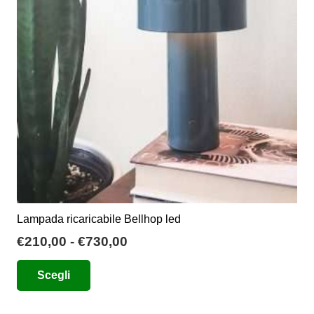
possono
essere
scelte
nella
pagina
del
prodotto
Lampada ricaricabile Bellhop led
Fascia
€
210,00
-
€
730,00
di
Questo
Scegli
prezzo:
prodotto
da
ha
€210,00