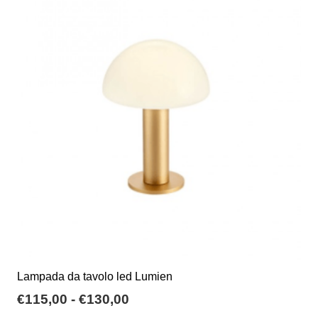
€409,18
Le
opzioni
possono
essere
scelte
nella
pagina
del
prodotto
Lampada da tavolo led Lumien
Fascia
€
115,00
-
€
130,00
di
Questo