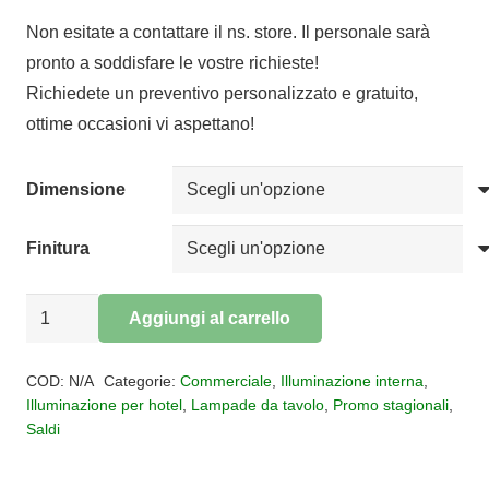
di
Non esitate a contattare il ns. store. Il personale sarà
prezzo:
pronto a soddisfare le vostre richieste!
da
Richiedete un preventivo personalizzato e gratuito,
€45,00
ottime occasioni vi aspettano!
a
€69,50
Dimensione
Finitura
Lampada
Aggiungi al carrello
da
Alternative:
tavolo
COD:
N/A
Categorie:
Commerciale
,
Illuminazione interna
,
1
Illuminazione per hotel
,
Lampade da tavolo
,
Promo stagionali
,
Saldi
luce
Lua