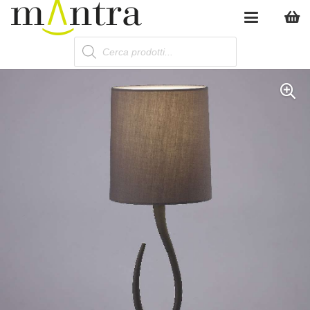
Products
search