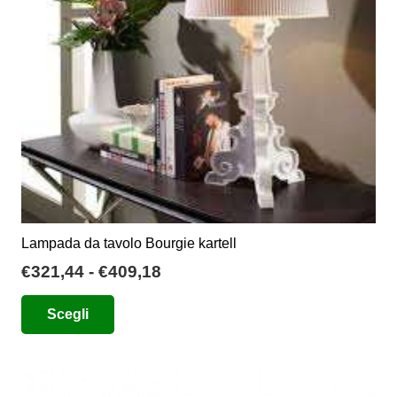
scelte
nella
pagina
del
prodotto
Lampada da tavolo Bourgie kartell
Fascia
€
321,44
-
€
409,18
di
Questo
Scegli
prezzo:
prodotto
da
ha
€321,44
più
a
varianti.