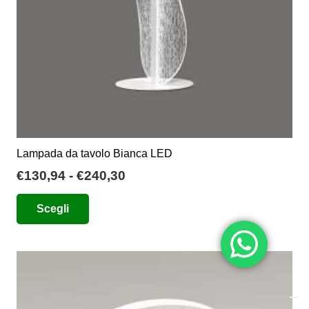
pagina
del
prodotto
Lampada da tavolo Bianca LED
Fascia
€
130,94
-
€
240,30
di
Questo
Scegli
prezzo:
prodotto
da
ha
€130,94
più
a
varianti.
€240,30
Le