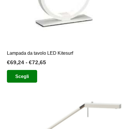
del
prodotto
Lampada da tavolo LED Kitesurf
Fascia
€
69,24
-
€
72,65
di
Questo
Scegli
prezzo:
prodotto
da
ha
€69,24
più
a
varianti.
€72,65
Le
opzioni
possono