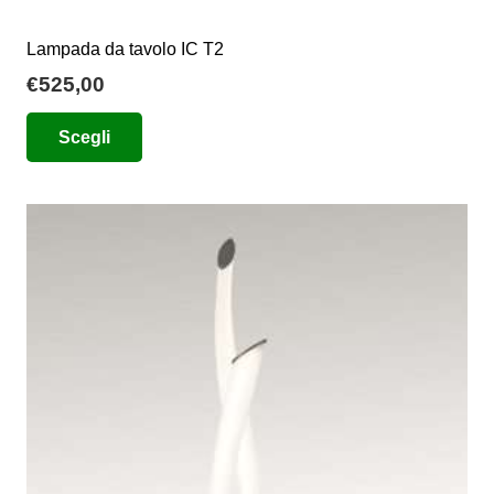
Lampada da tavolo IC T2
€
525,00
Questo
Scegli
prodotto
ha
più
varianti.
Le
opzioni
possono
essere
scelte
nella
pagina
del