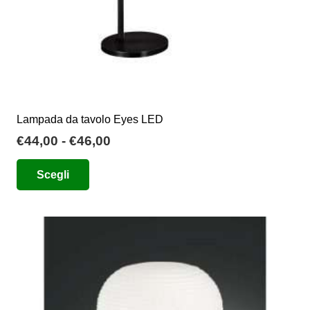
del
prodotto
Lampada da tavolo Eyes LED
Fascia
€
44,00
-
€
46,00
di
Questo
Scegli
prezzo:
prodotto
da
ha
€44,00
più
a
varianti.
€46,00
Le
opzioni
possono