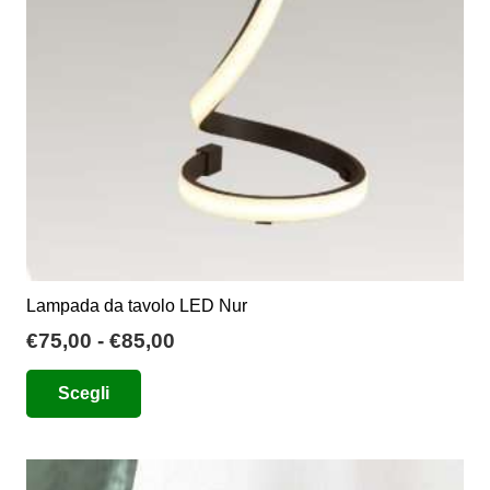
scelte
nella
pagina
del
prodotto
Lampada da tavolo LED Nur
Fascia
€
75,00
-
€
85,00
di
Questo
Scegli
prezzo:
prodotto
da
ha
€75,00
più
a