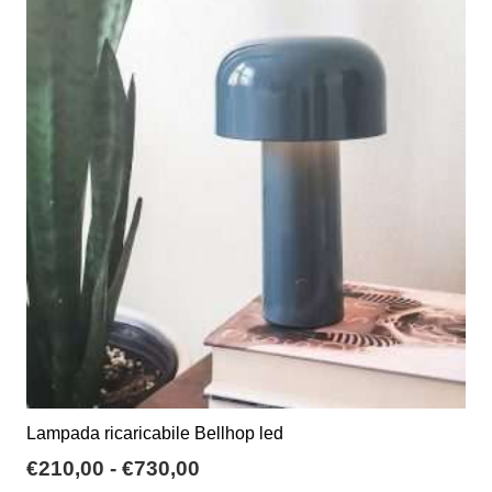
varianti.
€85,00
Le
opzioni
possono
essere
scelte
nella
pagina
del
prodotto
Lampada ricaricabile Bellhop led
Fascia
€
210,00
-
€
730,00