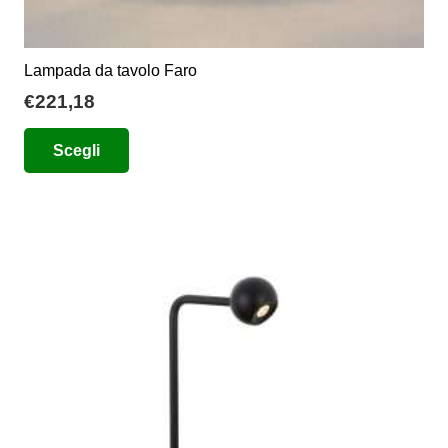
Lampada da tavolo Faro
€
221,18
Questo
Scegli
prodotto
ha
più
varianti.
Le
opzioni
possono
essere
scelte
nella
pagina