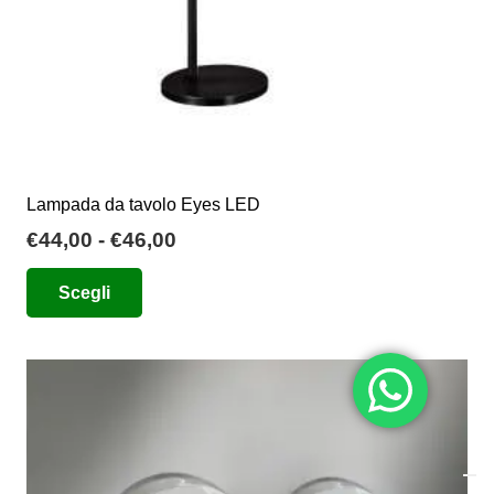
del
prodotto
Lampada da tavolo Eyes LED
Fascia
€
44,00
-
€
46,00
di
Questo
Scegli
prezzo:
prodotto
da
ha
€44,00
più
a
varianti.
€46,00
Le
opzioni
possono