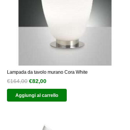
nella
pagina
del
prodotto
Lampada da tavolo murano Cora White
Il
Il
€
164,00
€
82,00
prezzo
prezzo
Aggiungi al carrello
originale
attuale
era:
è:
€164,00.
€82,00.