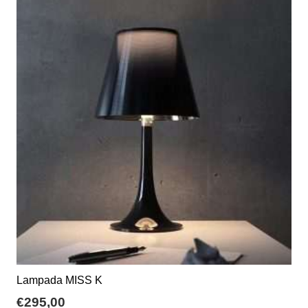
varianti.
Le
opzioni
possono
essere
scelte
nella
pagina
del
prodotto
Lampada MISS K
€
295,00