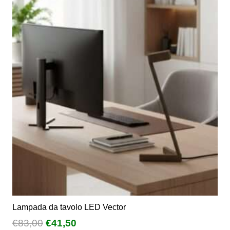
a
varianti.
€242,00
Le
opzioni
possono
essere
scelte
nella
pagina
del
prodotto
Lampada da tavolo LED Vector
Il
Il
€
83,00
€
41,50