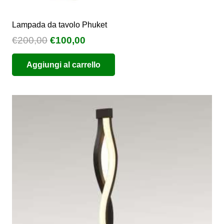
Lampada da tavolo Phuket
Il
Il
€
200,00
€
100,00
prezzo
prezzo
Aggiungi al carrello
originale
attuale
era:
è:
€200,00.
€100,00.