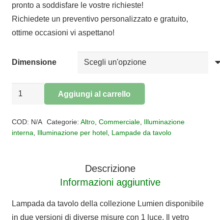
pronto a soddisfare le vostre richieste!
da
Richiedete un preventivo personalizzato e gratuito,
€115,00
ottime occasioni vi aspettano!
a
€130,00
Dimensione
Lampada
Aggiungi al carrello
da
Alternative:
tavolo
COD:
N/A
Categorie:
Altro
,
Commerciale
,
Illuminazione
led
interna
,
Illuminazione per hotel
,
Lampade da tavolo
Lumien
quantità
Descrizione
Informazioni aggiuntive
Lampada da tavolo della collezione Lumien disponibile
in due versioni di diverse misure con 1 luce. Il vetro