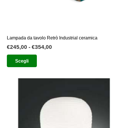
Lampada da tavolo Retrò Industrial ceramica
Fascia
€
245,00
-
€
354,00
di
Questo
Scegli
prezzo:
prodotto
da
ha
€245,00
più
a
varianti.
€354,00
Le
opzioni
possono
essere
scelte