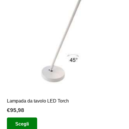
opzioni
possono
essere
scelte
nella
pagina
del
prodotto
Lampada da tavolo LED Torch
€
95,98
Questo
Scegli
prodotto