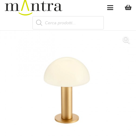
Products
search