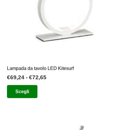
nella
pagina
del
prodotto
Lampada da tavolo LED Kitesurf
Fascia
€
69,24
-
€
72,65
di
Questo
Scegli
prezzo:
prodotto
da
ha
€69,24
più
a
varianti.
€72,65
Le