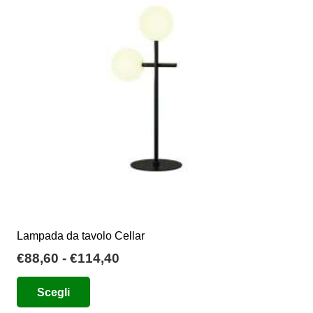
Lampada da tavolo Cellar
Fascia
€
88,60
-
€
114,40
di
Questo
Scegli
prezzo:
prodotto
da