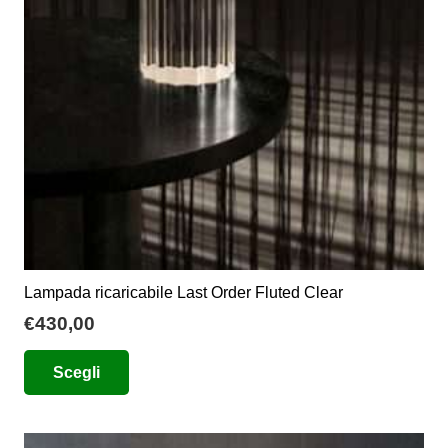
Lampada ricaricabile Last Order Fluted Clear
€
430,00
Questo
Scegli
prodotto
ha
più