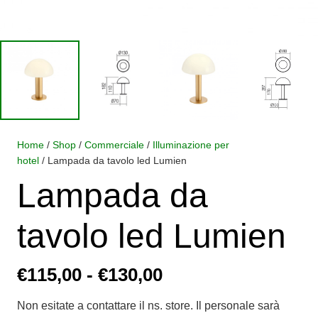
Home
/
Shop
/
Commerciale
/
Illuminazione per
hotel
/ Lampada da tavolo led Lumien
Lampada da
tavolo led Lumien
Fascia
€
115,00
-
€
130,00
di
Non esitate a contattare il ns. store. Il personale sarà
prezzo: