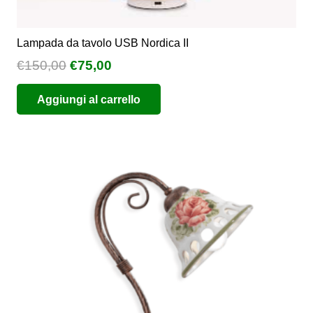
Lampada da tavolo USB Nordica II
Il
Il
€
150,00
€
75,00
prezzo
prezzo
Aggiungi al carrello
originale
attuale
era:
è:
€150,00.
€75,00.