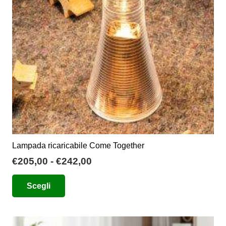
Lampada ricaricabile Come Together
Fascia
€
205,00
-
€
242,00
di
Questo
Scegli
prezzo:
prodotto
da
ha
€205,00
più