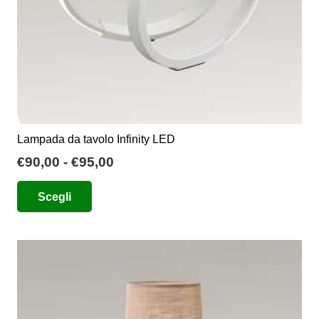
del
prodotto
Lampada da tavolo Infinity LED
Fascia
€
90,00
-
€
95,00
di
Questo
Scegli
prezzo:
prodotto
da
ha
€90,00
più
a
varianti.
€95,00
Le
opzioni