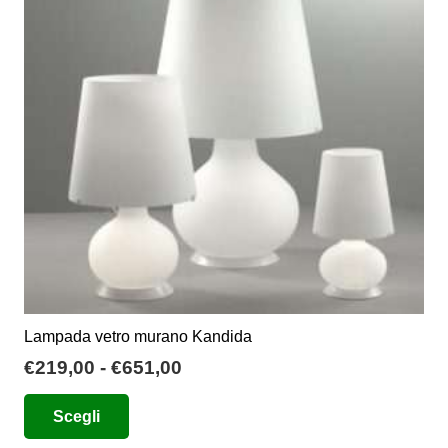
possono
essere
scelte
nella
pagina
del
prodotto
Lampada vetro murano Kandida
Fascia
€
219,00
-
€
651,00
di
Questo
Scegli
prezzo:
prodotto
da