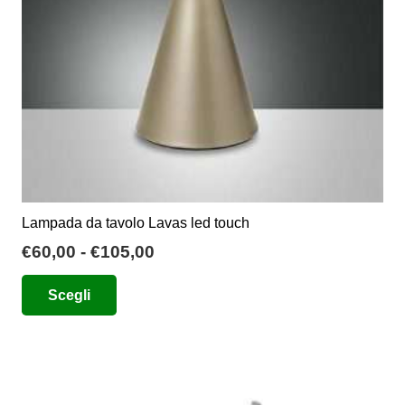
nella
pagina
del
prodotto
Lampada da tavolo Lavas led touch
Fascia
€
60,00
-
€
105,00
di
Questo
Scegli
prezzo:
prodotto
da
ha
€60,00
più
a
varianti.
€105,00
Le