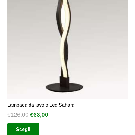
opzioni
possono
essere
scelte
nella
pagina
del
prodotto
Lampada da tavolo Led Sahara
Il
Il
€
126,00
€
63,00
prezzo
prezzo
Questo
Scegli
originale
attuale
prodotto