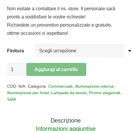
di
Non esitate a contattare il ns. store. Il personale sarà
prezzo:
pronto a soddisfare le vostre richieste!
da
Richiedete un preventivo personalizzato e gratuito,
€75,00
ottime occasioni vi aspettano!
a
€85,00
Finitura
Lampada
Aggiungi al carrello
da
Alternative:
tavolo
COD:
N/A
Categorie:
Commerciale
,
Illuminazione interna
,
LED
Illuminazione per hotel
,
Lampade da tavolo
,
Promo stagionali
,
Saldi
Nur
quantità
Descrizione
Informazioni aggiuntive