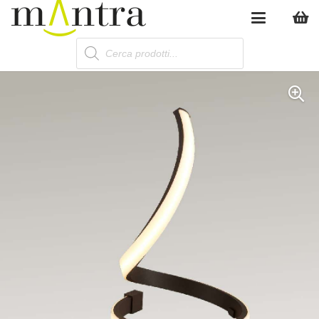
Products
search