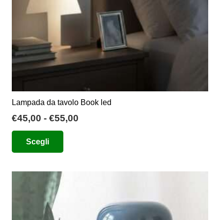
pagina
del
prodotto
Lampada da tavolo Book led
Fascia
€
45,00
-
€
55,00
di
Questo
Scegli
prezzo:
prodotto
da
ha
€45,00
più
a
varianti.
€55,00
Le
opzioni