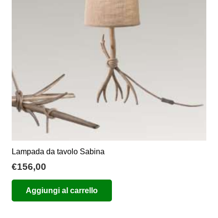
possono
essere
scelte
nella
pagina
del
prodotto
Lampada da tavolo Sabina
€
156,00
Aggiungi al carrello