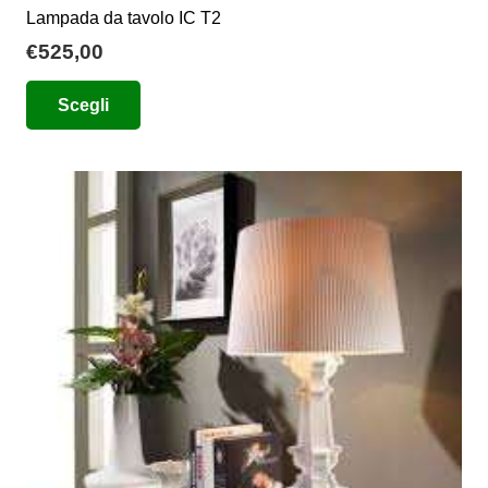
Lampada da tavolo IC T2
€
525,00
Questo
Scegli
prodotto
ha
più
varianti.
Le
opzioni
possono
essere
scelte
nella
pagina
del
prodotto