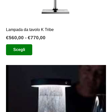
Lampada da tavolo K Tribe
Fascia
€
560,00
-
€
770,00
di
Questo
Scegli
prezzo:
prodotto
da
ha
€560,00
più
a
varianti.
€770,00
Le
opzioni
possono
essere
scelte