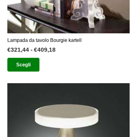
Lampada da tavolo Bourgie kartell
Fascia
€
321,44
-
€
409,18
di
Questo
Scegli
prezzo:
prodotto
da
ha
€321,44
più
a
varianti.
€409,18
Le
opzioni
possono
essere
scelte