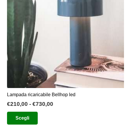
possono
essere
scelte
nella
pagina
del
prodotto
Lampada ricaricabile Bellhop led
Fascia
€
210,00
-
€
730,00
di
Questo
Scegli
prezzo:
prodotto
da
ha