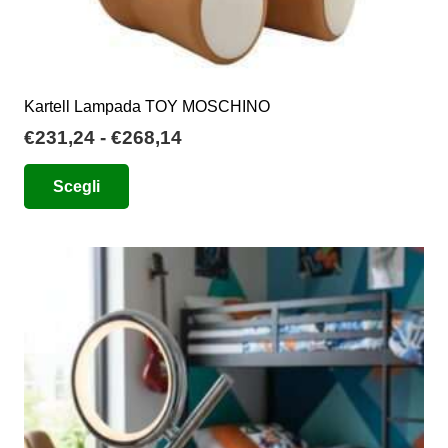
Kartell Lampada TOY MOSCHINO
Fascia
€
231,24
-
€
268,14
di
Questo
Scegli
prezzo:
prodotto
da
ha
€231,24
più
a
varianti.
€268,14
Le
opzioni
possono
essere
scelte
nella