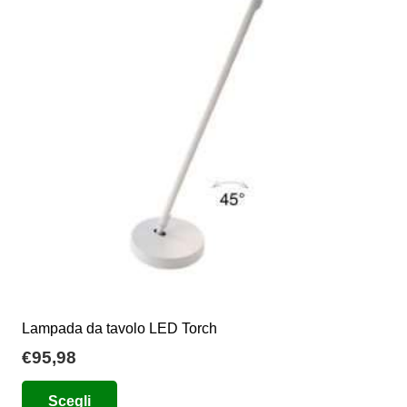
opzioni
possono
essere
scelte
nella
pagina
del
prodotto
Lampada da tavolo LED Torch
€
95,98
Questo
Scegli
prodotto