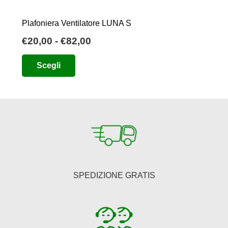
Plafoniera Ventilatore LUNA S
Fascia
€
20,00
-
€
82,00
di
Questo
Scegli
prezzo:
prodotto
da
ha
€20,00
più
a
varianti.
€82,00
Le
opzioni
possono
essere
SPEDIZIONE GRATIS
scelte
nella
pagina
del