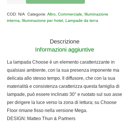
DA
Alternative:
TERRA
COD:
N/A
Categorie:
Altro
,
Commerciale
,
Illuminazione
CHOOSE
interna
,
Illuminazione per hotel
,
Lampade da terra
MEGA
quantità
Descrizione
Informazioni aggiuntive
La lampada Choose è un elemento caratterizzante in
qualsiasi ambiente, con la sua presenza imponente ma
delicata allo stesso tempo. Il diffusore, che con la sua
materialità e consistenza caratterizza questa famiglia di
lampade, può essere inclinato 30° e ruotato sul suo asse
per dirigere la luce verso la zona di lettura; su Choose
Floor rimane fisso nella versione Mega.
DESIGN: Matteo Thun & Partners