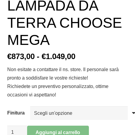
LAMPADA DA
TERRA CHOOSE
MEGA
Fascia
€
873,00
-
€
1.049,00
di
Non esitate a contattare il ns. store. Il personale sarà
prezzo:
pronto a soddisfare le vostre richieste!
da
Richiedete un preventivo personalizzato, ottime
€873,00
occasioni vi aspettano!
a
€1.049,00
Finitura
LAMPADA
Aggiungi al carrello