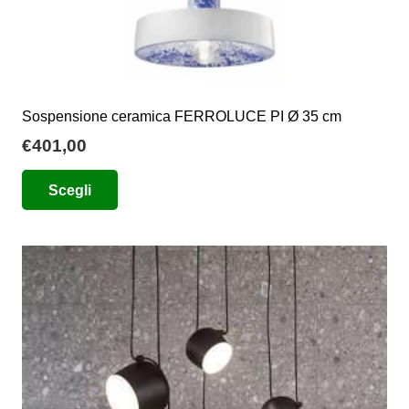
Sospensione ceramica FERROLUCE PI Ø 35 cm
€
401,00
Questo
Scegli
prodotto
ha
più
varianti.
Le
opzioni
possono
essere
scelte