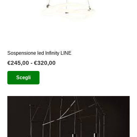
Sospensione led Infinity LINE
Fascia
€
245,00
-
€
320,00
di
Questo
Scegli
prezzo:
prodotto
da
ha
€245,00
più
a
varianti.
€320,00
Le
opzioni
possono