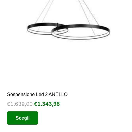
possono
essere
scelte
nella
pagina
del
prodotto
Sospensione Led 2 ANELLO
Il
Il
€
1.639,00
€
1.343,98
prezzo
prezzo
Questo
Scegli
originale
attuale
prodotto
era:
è:
ha