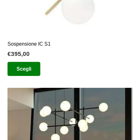
Sospensione IC S1
€
395,00
Questo
Scegli
prodotto
ha
più
varianti.
Le
opzioni
possono
essere