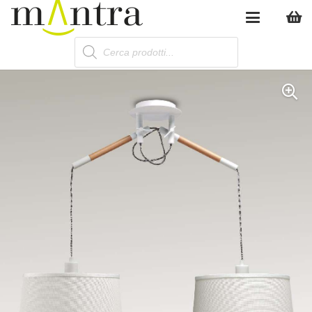
Products
search