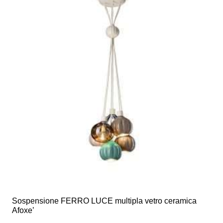
varianti.
Le
opzioni
possono
essere
scelte
nella
pagina
del
prodotto
Sospensione FERRO LUCE multipla vetro ceramica
Afoxe’