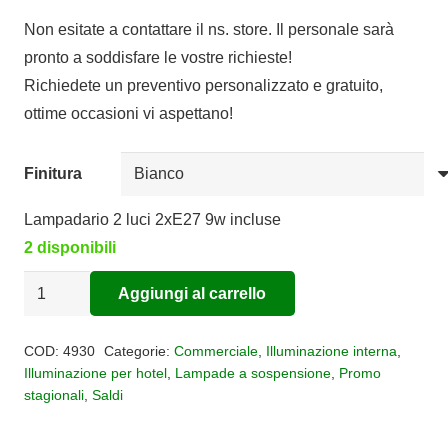
prezzo
prezzo
Non esitate a contattare il ns. store. Il personale sarà
originale
attuale
pronto a soddisfare le vostre richieste!
era:
è:
Richiedete un preventivo personalizzato e gratuito,
€240,00.
€120,00.
ottime occasioni vi aspettano!
Finitura
Lampadario 2 luci 2xE27 9w incluse
2 disponibili
Sospensione
Aggiungi al carrello
2
Alternative:
Luci
COD:
4930
Categorie:
Commerciale
,
Illuminazione interna
,
Nordica
Illuminazione per hotel
,
Lampade a sospensione
,
Promo
stagionali
,
Saldi
quantità