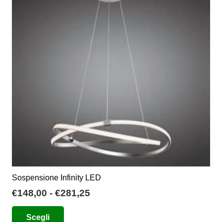
opzioni
possono
essere
scelte
nella
pagina
del
prodotto
Sospensione Infinity LED
Fascia
€
148,00
-
€
281,25
di
Questo
Scegli
prezzo:
prodotto