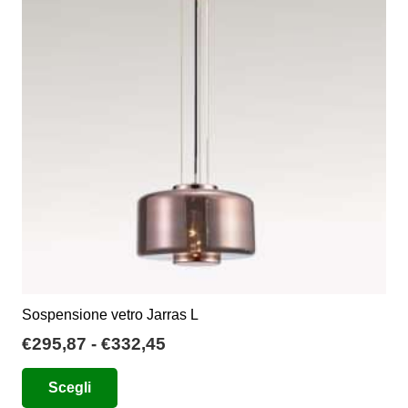
opzioni
possono
essere
scelte
nella
pagina
del
prodotto
Sospensione vetro Jarras L
Fascia
€
295,87
-
€
332,45
di
Questo
Scegli
prezzo:
prodotto