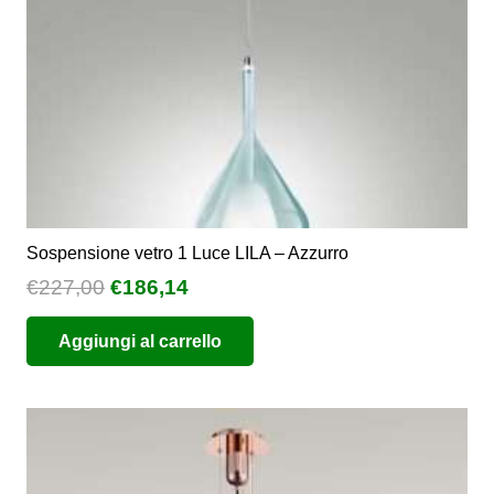
nella
pagina
del
prodotto
Sospensione vetro 1 Luce LILA – Azzurro
Il
Il
€
227,00
€
186,14
prezzo
prezzo
Aggiungi al carrello
originale
attuale
era:
è:
€227,00.
€186,14.