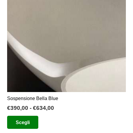
possono
essere
scelte
nella
pagina
del
prodotto
Sospensione Bella Blue
Fascia
€
390,00
-
€
634,00
di
Questo
Scegli
prezzo:
prodotto
da
ha