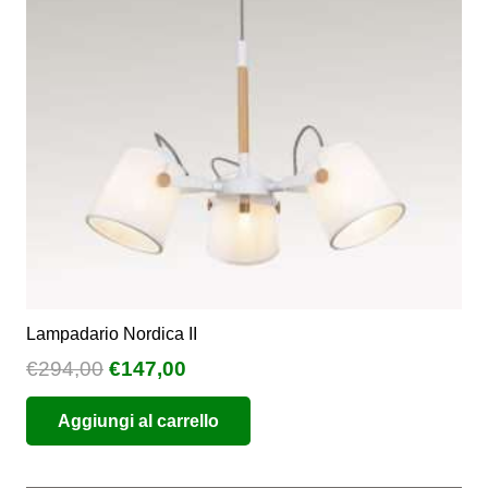
essere
scelte
nella
pagina
del
prodotto
Lampadario Nordica II
Il
Il
€
294,00
€
147,00
prezzo
prezzo
Aggiungi al carrello
originale
attuale
era:
è:
€294,00.
€147,00.