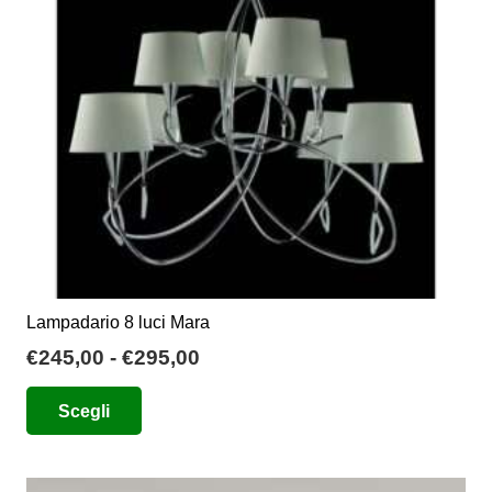
Lampadario 8 luci Mara
Fascia
€
245,00
-
€
295,00
di
Questo
Scegli
prezzo:
prodotto
da
ha
€245,00
più