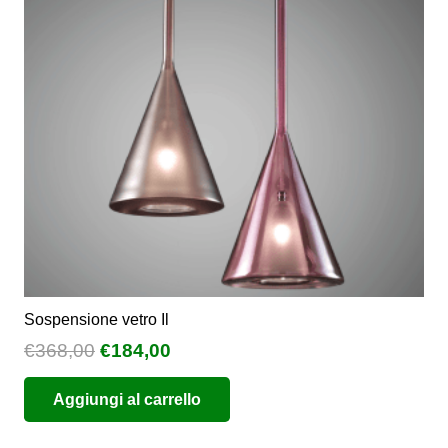
Sospensione vetro Il
Il
Il
€
368,00
€
184,00
prezzo
prezzo
Aggiungi al carrello
originale
attuale
era:
è: