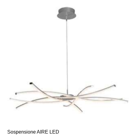
€368,00.
€184,00.
Sospensione AIRE LED