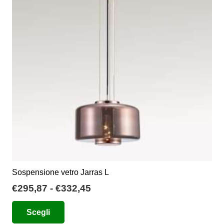
Sospensione vetro Jarras L
Fascia
€
295,87
-
€
332,45
di
Questo
Scegli
prezzo:
prodotto