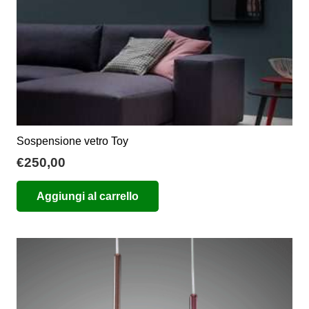
pagina
del
prodotto
Sospensione vetro Toy
€
250,00
Aggiungi al carrello