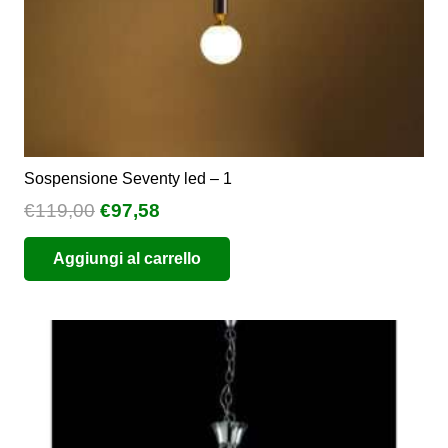
del
prodotto
Sospensione Seventy led – 1
Il
Il
€
119,00
€
97,58
prezzo
prezzo
Aggiungi al carrello
originale
attuale
era:
è:
€119,00.
€97,58.