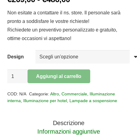
di
Non esitate a contattare il ns. store. Il personale sarà
prezzo:
pronto a soddisfare le vostre richieste!
da
Richiedete un preventivo personalizzato e gratuito,
€269,00
ottime occasioni vi aspettano!
a
€486,00
Design
Sospensione
Aggiungi al carrello
Retrò
Alternative:
Grunge
COD:
N/A
Categorie:
Altro
,
Commerciale
,
Illuminazione
quantità
interna
,
Illuminazione per hotel
,
Lampade a sospensione
Descrizione
Informazioni aggiuntive