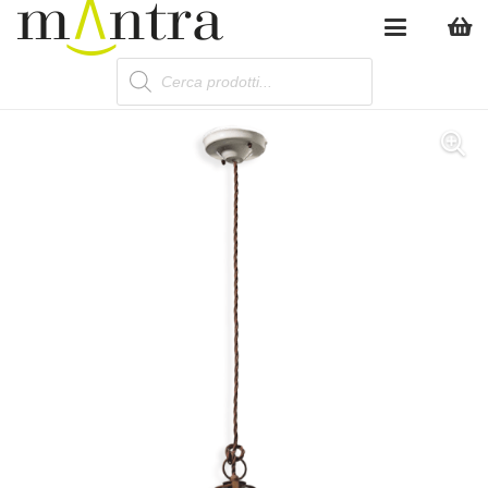
Products
search