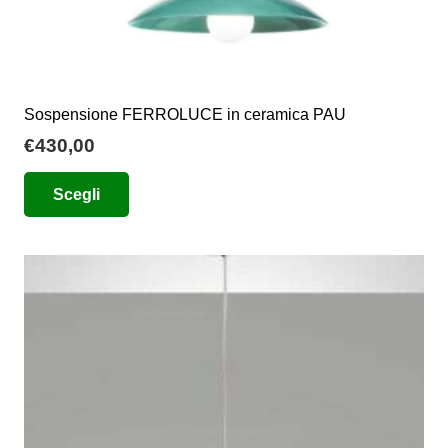
Sospensione FERROLUCE in ceramica PAU
€
430,00
Questo
Scegli
prodotto
ha
più
varianti.
Le
opzioni
possono
essere
scelte