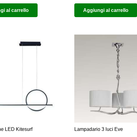
prezzo
prezzo
i al carrello
Aggiungi al carrello
originale
attuale
era:
è:
€196,00.
€98,00.
e LED Kitesurf
Lampadario 3 luci Eve