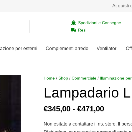
Acquisti 
Spedizioni e Consegne
Resi
nazione per esterni
Complementi arredo
Ventilatori
Off
Home
/
Shop
/
Commerciale
/
Illuminazione per
Lampadario L
Fascia
€
345,00
-
€
471,00
di
prezzo:
Non esitate a contattare il ns. store. Il per