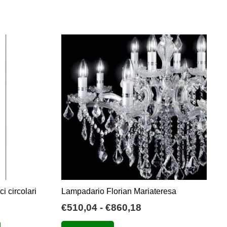
i circolari
Lampadario Florian Mariateresa
Fascia
€
510,04
-
€
860,18
o
di
Questo