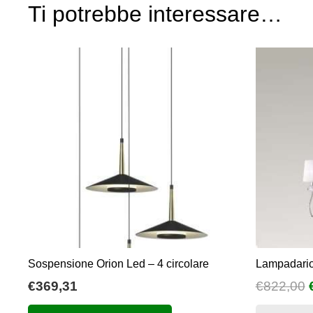
Ti potrebbe interessare…
Sospensione Orion Led – 4 circolare
Lampadario
I
€
369,31
€
822,00