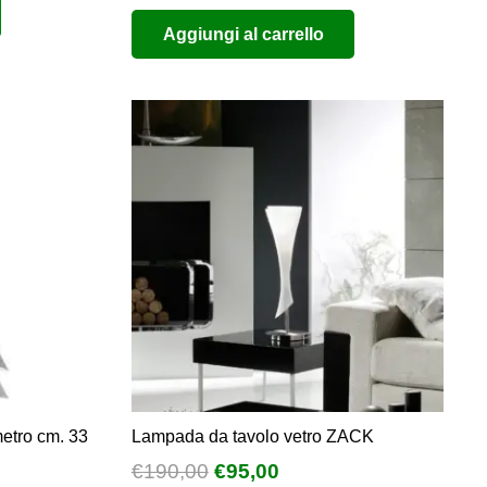
prezzo
prezzo
e
Aggiungi al carrello
originale
attuale
era:
è:
0.
€500,00.
€250,00.
etro cm. 33
Lampada da tavolo vetro ZACK
Il
Il
€
190,00
€
95,00