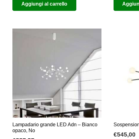
Aggiungi al carrello
Aggiung
originale
attuale
era:
è:
€260,00.
€130,00.
Lampadario grande LED Adn – Bianco
Sospensione
opaco, No
€
545,00