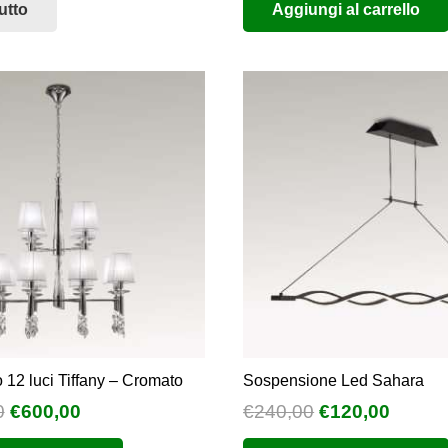
utto
Aggiungi al carrello
originale
attuale
originale
attual
era:
è:
era:
è:
€822,00.
€411,00.
€320,00.
€160,0
12 luci Tiffany – Cromato
Sospensione Led Sahara
Il
Il
Il
Il
0
€
600,00
€
240,00
€
120,00
prezzo
prezzo
prezzo
prezz