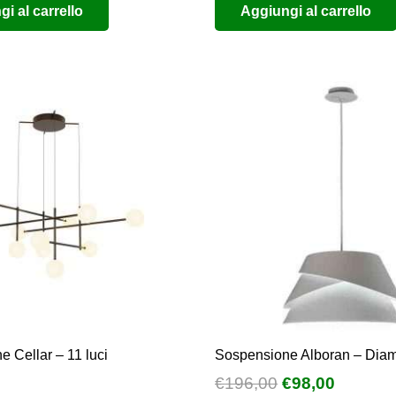
i al carrello
Aggiungi al carrello
originale
attuale
originale
attual
era:
è:
era:
è:
€1.200,00.
€600,00.
€240,00.
€120,0
 Cellar – 11 luci
Sospensione Alboran – Diam
Il
Il
€
196,00
€
98,00