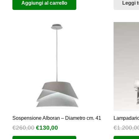
Aggiungi al carrello
Leggi t
Sospensione Alboran – Diametro cm. 41
Lampadario 
Il
Il
€
260,00
€
130,00
€
1.200,0
prezzo
prezzo