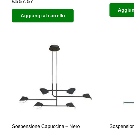
€
557,57
Aggiung
Aggiungi al carrello
Sospensione Capuccina – Nero
Sospension