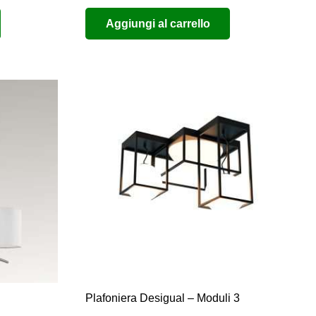
prezzo
prezzo
Aggiungi al carrello
originale
attuale
era:
è:
€190,00.
€95,00.
Plafoniera Desigual – Moduli 3