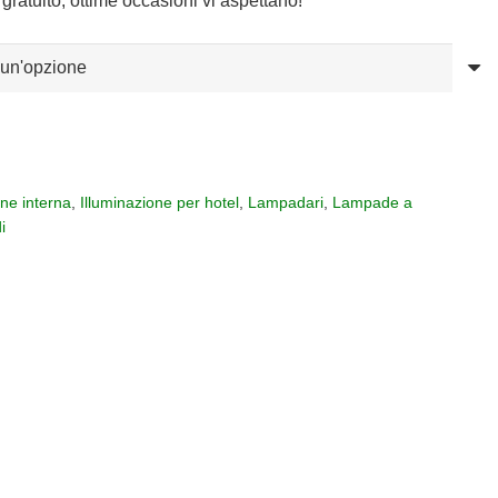
gratuito, ottime occasioni vi aspettano!
one interna
,
Illuminazione per hotel
,
Lampadari
,
Lampade a
i