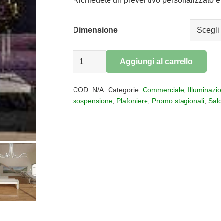
da
Richiedete un preventivo personalizzato e 
€345,00
a
Dimensione
€471,00
Lampadario
Aggiungi al carrello
LED
Alternative:
Corinto
COD:
N/A
Categorie:
Commerciale
,
Illuminazi
quantità
sospensione
,
Plafoniere
,
Promo stagionali
,
Sald