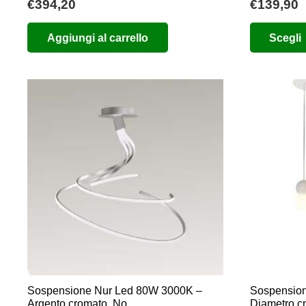
€
394,20
€
139,90
Aggiungi al carrello
Scegli
Sospensione Nur Led 80W 3000K –
Sospensione
Argento cromato, No
Diametro c