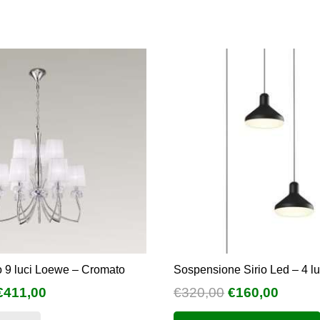
 9 luci Loewe – Cromato
Sospensione Sirio Led – 4 luc
l
Il
Il
Il
€
411,00
€
320,00
€
160,00
prezzo
prezzo
prezzo
prezz