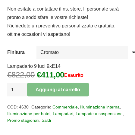
di
Non esitate a contattare il ns. store. Il personale sarà
prezzo:
pronto a soddisfare le vostre richieste!
da
Richiedete un preventivo personalizzato e gratuito,
€371,00
ottime occasioni vi aspettano!
a
€411,00
Finitura
Lampadario 9 luci 9xE14
Il
Il
€
822,00
€
411,00
Esaurito
prezzo
prezzo
Lampadario
originale
attuale
Aggiungi al carrello
9
era:
è:
Alternative:
luci
€822,00.
€411,00.
COD:
4630
Categorie:
Commerciale
,
Illuminazione interna
,
Loewe
Illuminazione per hotel
,
Lampadari
,
Lampade a sospensione
,
Promo stagionali
,
Saldi
quantità