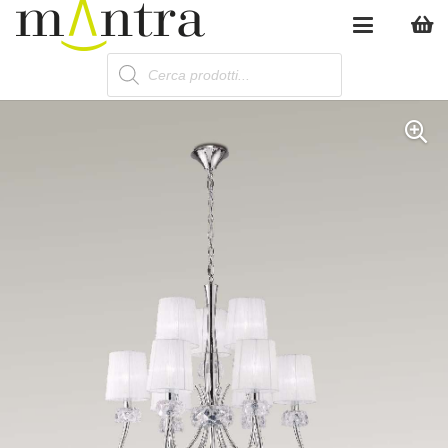
Products
search