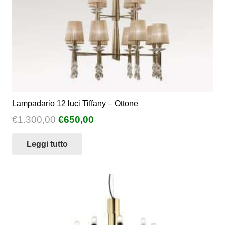
Lampadario 12 luci Tiffany – Ottone
Il
Il
€
1.300,00
€
650,00
prezzo
prezzo
Leggi tutto
originale
attuale
era:
è:
€1.300,00.
€650,00.