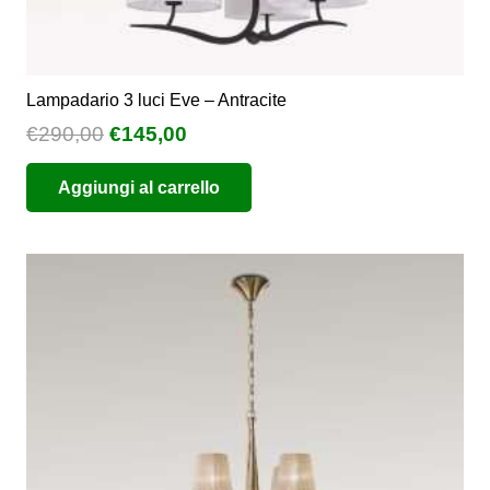
Lampadario 3 luci Eve – Antracite
Il
Il
€
290,00
€
145,00
prezzo
prezzo
Aggiungi al carrello
originale
attuale
era:
è:
€290,00.
€145,00.