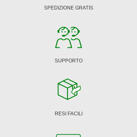
essere
SPEDIZIONE GRATIS
scelte
nella
pagina
del
prodotto
SUPPORTO
RESI FACILI