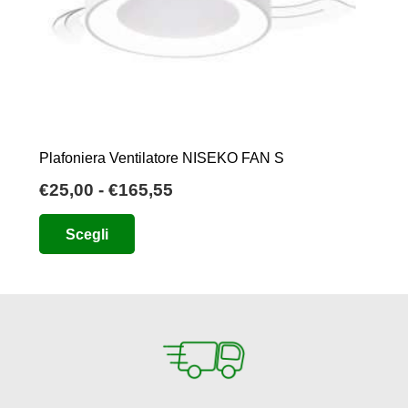
Plafoniera Ventilatore NISEKO FAN S
Fascia
€
25,00
-
€
165,55
di
Questo
Scegli
prezzo:
prodotto
da
ha
€25,00
più
a
varianti.
€165,55
Le
opzioni
possono