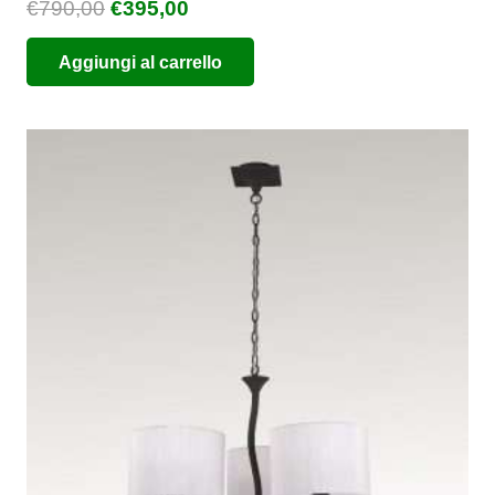
Il
Il
€
790,00
€
395,00
prezzo
prezzo
Aggiungi al carrello
originale
attuale
era:
è:
€790,00.
€395,00.