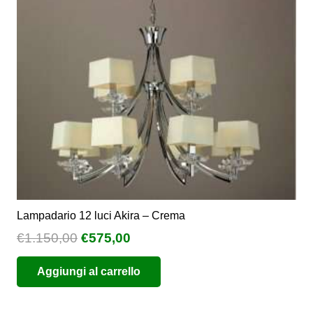
essere
scelte
nella
pagina
del
prodotto
Lampadario 12 luci Akira – Crema
Il
Il
€
1.150,00
€
575,00
prezzo
prezzo
Aggiungi al carrello
originale
attuale
era:
è:
€1.150,00.
€575,00.