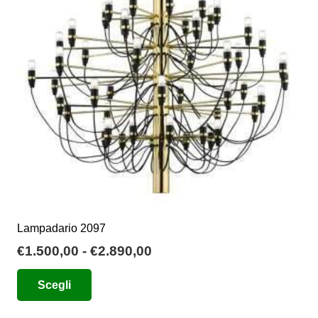
Lampadario 2097
Fascia
€
1.500,00
-
€
2.890,00
di
Questo
Scegli
prezzo:
prodotto
da
ha