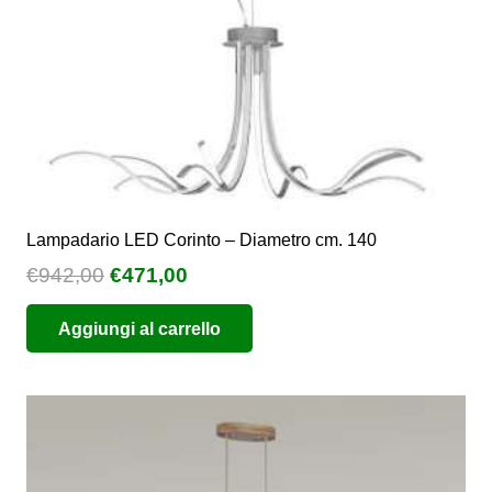
Lampadario LED Corinto – Diametro cm. 140
Il
Il
€
942,00
€
471,00
prezzo
prezzo
Aggiungi al carrello
originale
attuale
era:
è:
€942,00.
€471,00.