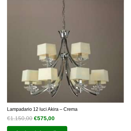
Lampadario 12 luci Akira – Crema
Il
Il
€
1.150,00
€
575,00
prezzo
prezzo