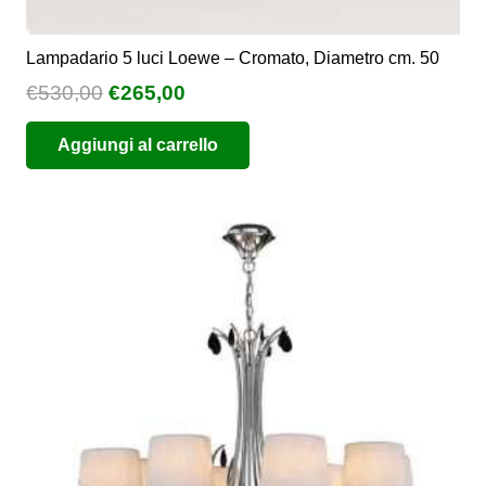
Lampadario 5 luci Loewe – Cromato, Diametro cm. 50
Il
Il
€
530,00
€
265,00
prezzo
prezzo
Aggiungi al carrello
originale
attuale
era:
è:
€530,00.
€265,00.