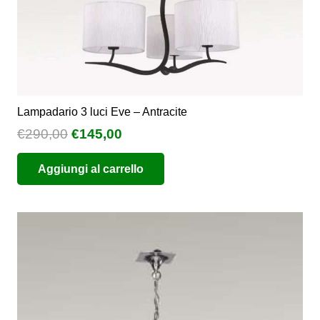
prodotto
Lampadario 3 luci Eve – Antracite
Il
Il
€
290,00
€
145,00
prezzo
prezzo
Aggiungi al carrello
originale
attuale
era:
è:
€290,00.
€145,00.