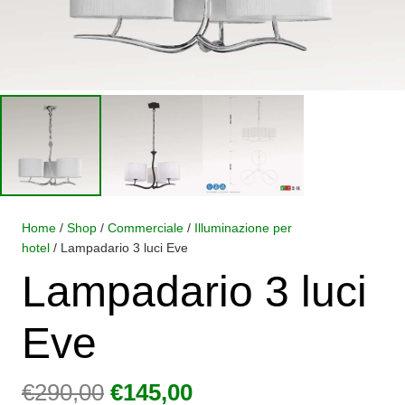
Home
/
Shop
/
Commerciale
/
Illuminazione per
hotel
/ Lampadario 3 luci Eve
Lampadario 3 luci
Eve
Il
Il
€
290,00
€
145,00