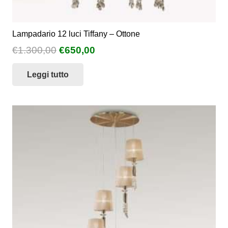
Lampadario 12 luci Tiffany – Ottone
Il
Il
€
1.300,00
€
650,00
prezzo
prezzo
Leggi tutto
originale
attuale
era:
è:
€1.300,00.
€650,00.