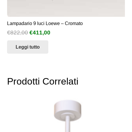
Lampadario 9 luci Loewe – Cromato
Il
Il
€
822,00
€
411,00
prezzo
prezzo
Leggi tutto
originale
attuale
era:
è:
€822,00.
€411,00.
Prodotti Correlati