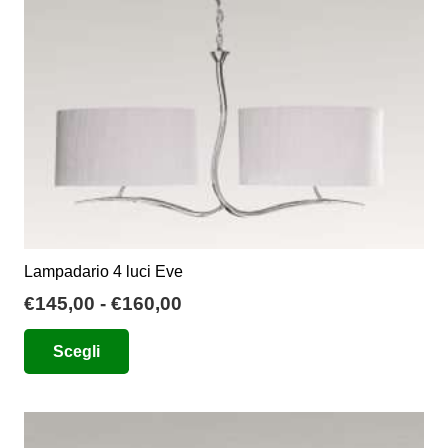
Lampadario 4 luci Eve
Fascia
€
145,00
-
€
160,00
di
Questo
Scegli
prezzo:
prodotto
da
ha
€145,00
più
a
varianti.