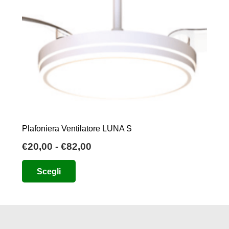
Plafoniera Ventilatore LUNA S
Fascia
€
20,00
-
€
82,00
di
Questo
Scegli
prezzo:
prodotto
da
ha
€20,00
più
a
varianti.
€82,00