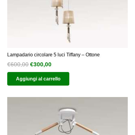
Lampadario circolare 5 luci Tiffany – Ottone
Il
Il
€
600,00
€
300,00
prezzo
prezzo
Aggiungi al carrello
originale
attuale
era:
è:
€600,00.
€300,00.