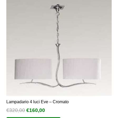
€160,00
Le
opzioni
possono
essere
scelte
nella
pagina
del
prodotto
Lampadario 4 luci Eve – Cromato
Il
Il
€
320,00
€
160,00
prezzo
prezzo