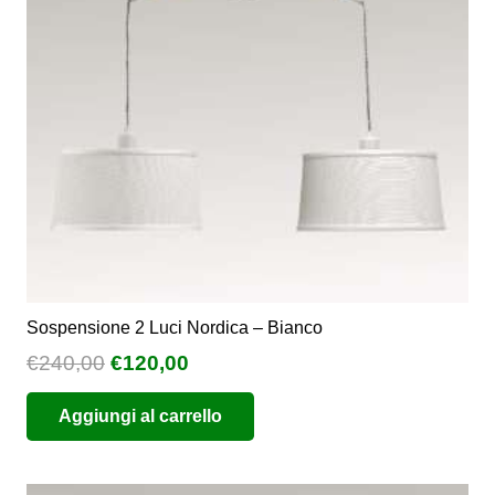
Sospensione 2 Luci Nordica – Bianco
Il
Il
€
240,00
€
120,00
prezzo
prezzo
Aggiungi al carrello
originale
attuale
era:
è:
€240,00.
€120,00.