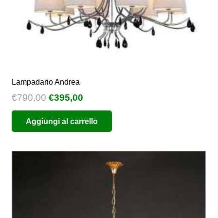
Lampadario Andrea
Il
Il
€
790,00
€
395,00
prezzo
prezzo
Aggiungi al carrello
originale
attuale
era:
è:
€790,00.
€395,00.