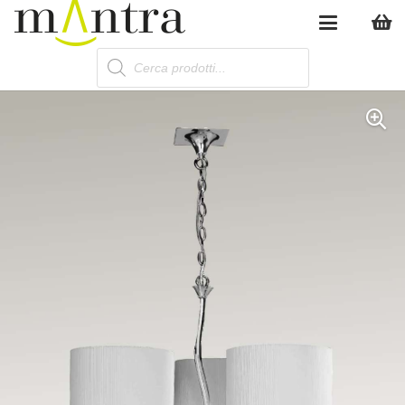
Products
search