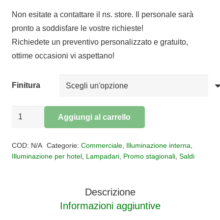
prezzo
prezzo
Non esitate a contattare il ns. store. Il personale sarà
originale
attuale
pronto a soddisfare le vostre richieste!
era:
è:
Richiedete un preventivo personalizzato e gratuito,
€290,00.
€145,00.
ottime occasioni vi aspettano!
Finitura
Lampadario
Aggiungi al carrello
3
Alternative:
luci
COD:
N/A
Categorie:
Commerciale
,
Illuminazione interna
,
Eve
Illuminazione per hotel
,
Lampadari
,
Promo stagionali
,
Saldi
quantità
Descrizione
Informazioni aggiuntive