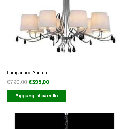
Lampadario Andrea
Il
Il
€
790,00
€
395,00
prezzo
prezzo
Aggiungi al carrello
originale
attuale
era:
è:
€790,00.
€395,00.