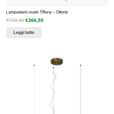
Lampadario ovale Tiffany – Ottone
Il
Il
€
733,00
€
366,50
prezzo
prezzo
Leggi tutto
originale
attuale
era:
è:
€733,00.
€366,50.