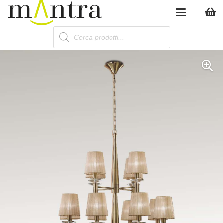
Products
search