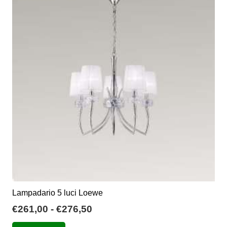
Lampadario 5 luci Loewe
Fascia
€
261,00
-
€
276,50
di
Questo