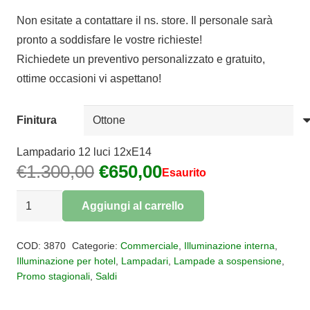
di
Non esitate a contattare il ns. store. Il personale sarà
prezzo:
pronto a soddisfare le vostre richieste!
da
Richiedete un preventivo personalizzato e gratuito,
€600,00
ottime occasioni vi aspettano!
a
€650,00
Finitura
Lampadario 12 luci 12xE14
Il
Il
€
1.300,00
€
650,00
Esaurito
prezzo
prezzo
Lampadario
originale
attuale
Aggiungi al carrello
12
era:
è:
Alternative:
luci
€1.300,00.
€650,00.
COD:
3870
Categorie:
Commerciale
,
Illuminazione interna
,
Tiffany
Illuminazione per hotel
,
Lampadari
,
Lampade a sospensione
,
Promo stagionali
,
Saldi
quantità