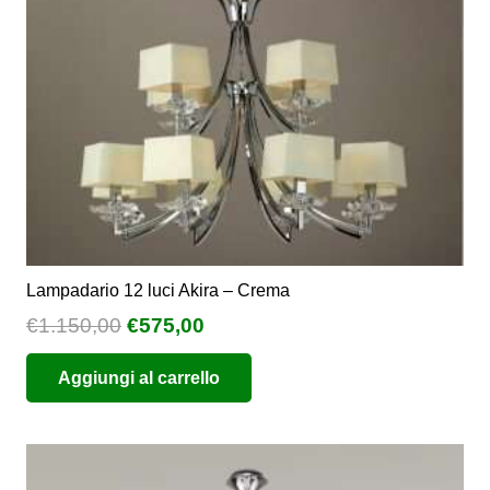
scelte
nella
pagina
del
prodotto
Lampadario 12 luci Akira – Crema
Il
Il
€
1.150,00
€
575,00
prezzo
prezzo
Aggiungi al carrello
originale
attuale
era:
è:
€1.150,00.
€575,00.