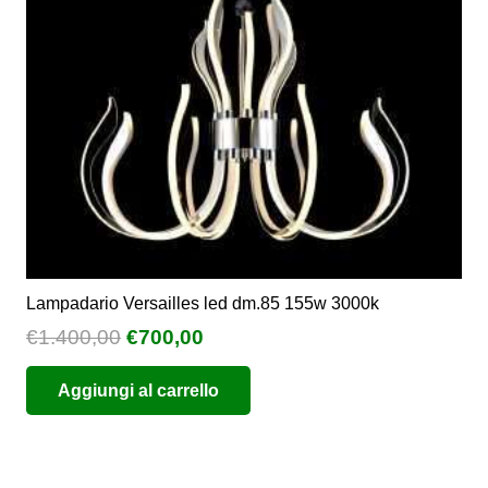
scelte
nella
pagina
del
prodotto
Lampadario Versailles led dm.85 155w 3000k
Il
Il
€
1.400,00
€
700,00
prezzo
prezzo
Aggiungi al carrello
originale
attuale
era:
è:
€1.400,00.
€700,00.