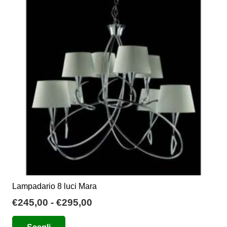
Lampadario 8 luci Mara
Fascia
€
245,00
-
€
295,00
di
Questo