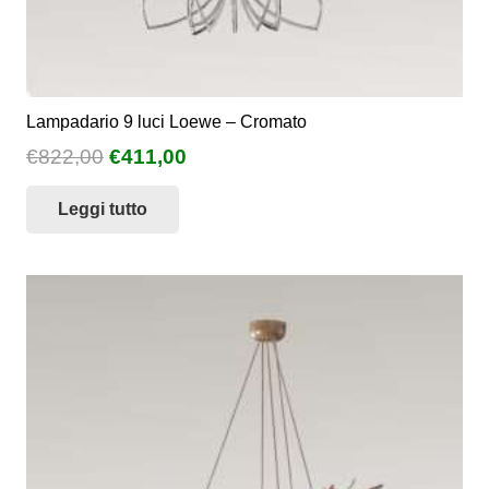
Lampadario 9 luci Loewe – Cromato
Il
Il
€
822,00
€
411,00
prezzo
prezzo
Leggi tutto
originale
attuale
era:
è:
€822,00.
€411,00.