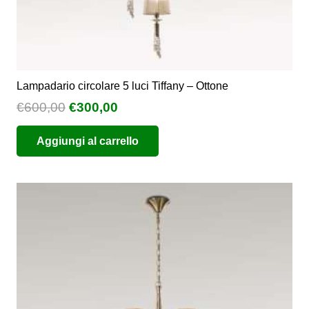
Lampadario circolare 5 luci Tiffany – Ottone
Il
Il
€
600,00
€
300,00
prezzo
prezzo
Aggiungi al carrello
originale
attuale
era:
è:
€600,00.
€300,00.