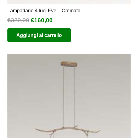
Lampadario 4 luci Eve – Cromato
Il
Il
€
320,00
€
160,00
prezzo
prezzo
Aggiungi al carrello
originale
attuale
era:
è:
€320,00.
€160,00.