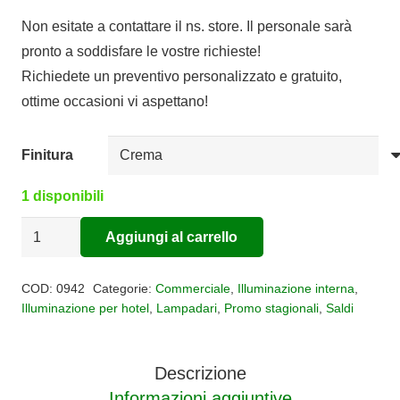
prezzo
prezzo
Non esitate a contattare il ns. store. Il personale sarà
originale
attuale
pronto a soddisfare le vostre richieste!
era:
è:
Richiedete un preventivo personalizzato e gratuito,
€1.150,00.
€575,00.
ottime occasioni vi aspettano!
Finitura
1 disponibili
Lampadario
Aggiungi al carrello
12
Alternative:
luci
COD:
0942
Categorie:
Commerciale
,
Illuminazione interna
,
Akira
Illuminazione per hotel
,
Lampadari
,
Promo stagionali
,
Saldi
quantità
Descrizione
Informazioni aggiuntive