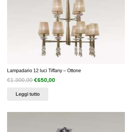
Lampadario 12 luci Tiffany – Ottone
Il
Il
€
1.300,00
€
650,00
prezzo
prezzo
Leggi tutto
originale
attuale
era:
è:
€1.300,00.
€650,00.