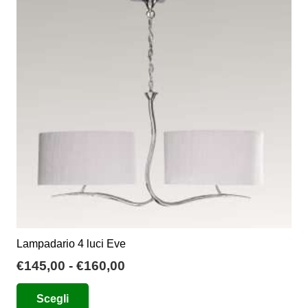
Lampadario 4 luci Eve
Fascia
€
145,00
-
€
160,00
di
Questo
Scegli
prezzo:
prodotto