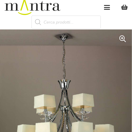
Products
search