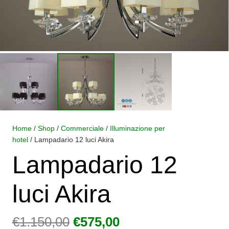
Home
/
Shop
/
Commerciale
/
Illuminazione per
hotel
/ Lampadario 12 luci Akira
Lampadario 12
luci Akira
Il
Il
€
1.150,00
€
575,00