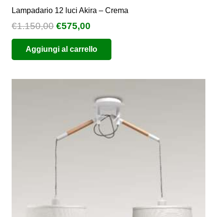
Lampadario 12 luci Akira – Crema
Il
Il
€
1.150,00
€
575,00
prezzo
prezzo
Aggiungi al carrello
originale
attuale
era:
è:
€1.150,00.
€575,00.