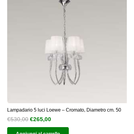
Lampadario 5 luci Loewe – Cromato, Diametro cm. 50
Il
Il
€
530,00
€
265,00
prezzo
prezzo
Aggiungi al carrello