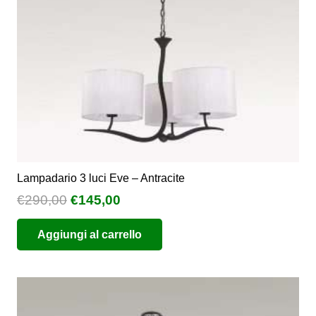
Lampadario 3 luci Eve – Antracite
Il
Il
€
290,00
€
145,00
prezzo
prezzo
Aggiungi al carrello
originale
attuale
era:
è:
€290,00.
€145,00.