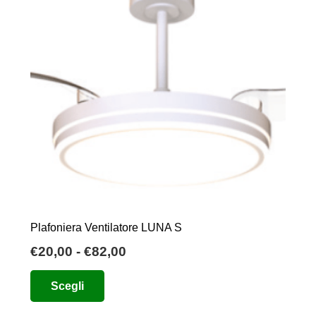
Plafoniera Ventilatore LUNA S
Fascia
€
20,00
-
€
82,00
di
Questo
Scegli
prezzo:
prodotto
da
ha