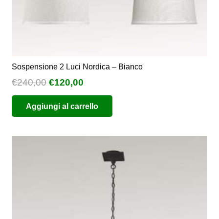
Sospensione 2 Luci Nordica – Bianco
Il
Il
€
240,00
€
120,00
prezzo
prezzo
Aggiungi al carrello
originale
attuale
era:
è:
€240,00.
€120,00.