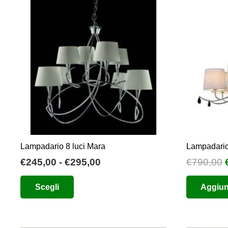
Lampadario 8 luci Mara
Lampadario
Fascia
I
€
245,00
-
€
295,00
€
790,00
di
Questo
Scegli
Aggiung
prezzo:
prodotto
da
ha
€245,00
più
a