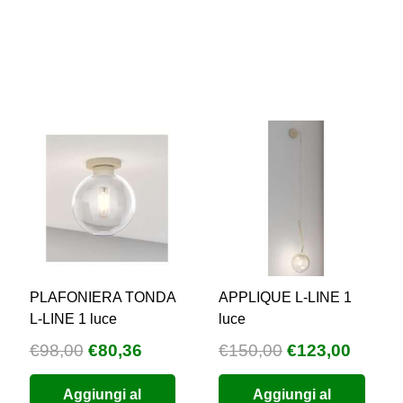
PLAFONIERA TONDA
APPLIQUE L-LINE 1
L-LINE 1 luce
luce
Il
Il
Il
Il
€
98,00
€
80,36
€
150,00
€
123,00
zzo
prezzo
prezzo
prezzo
prezz
Aggiungi al
Aggiungi al
uale
originale
attuale
originale
attual