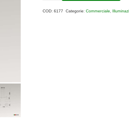
luci
COD:
6177
Categorie:
Commerciale
,
Illuminaz
Sabina
quantità