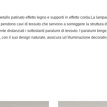
metallo patinato effetto legno e supporti in effetto corda.La la
tto pendono cavi di tessuto che servono a sorreggere la struttur
te distanziati i sottostanti paralumi di tessuto. I paralumi beig
n il suo design naturale, assicura un’illuminazione decorativa e