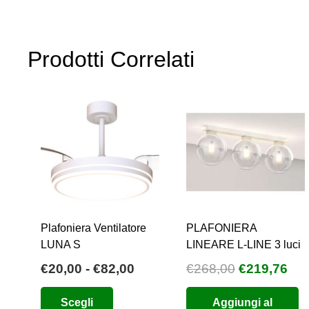
€145,00
più
a
varianti.
€160,00
Prodotti Correlati
Le
opzioni
possono
essere
scelte
nella
pagina
del
prodotto
Plafoniera Ventilatore
PLAFONIERA
LUNA S
LINEARE L-LINE 3 luci
Fascia
Il
Il
€
20,00
-
€
82,00
€
268,00
€
219,76
di
prezzo
pre
Questo
Scegli
Aggiungi al
prezzo:
originale
att
prodotto