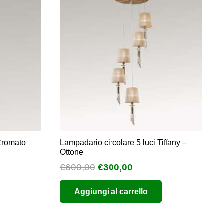
Cromato
Lampadario circolare 5 luci Tiffany –
Ottone
Il
Il
€
600,00
€
300,00
o
prezzo
prezzo
e
Aggiungi al carrello
originale
attuale
era:
è:
0.
€600,00.
€300,00.