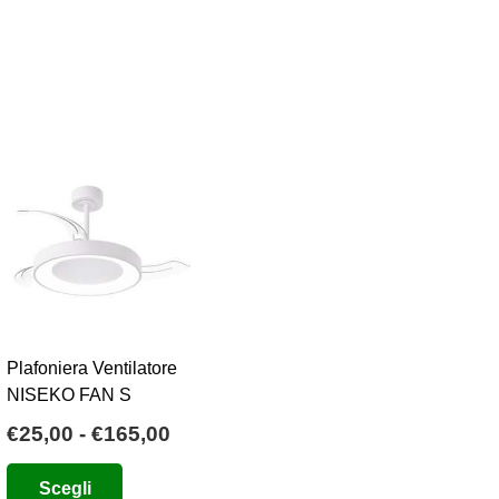
Plafoniera Ventilatore
NISEKO FAN S
Fascia
€
25,00
-
€
165,00
o
di
Questo
Scegli
e
prezzo:
prodotto