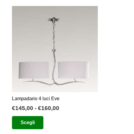
€530,00.
€265,00.
Lampadario 4 luci Eve
Fascia
€
145,00
-
€
160,00
di
Questo
Scegli
prezzo:
prodotto
da
ha