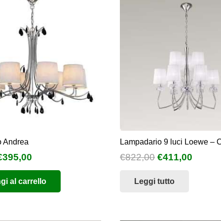
 Andrea
Lampadario 9 luci Loewe – 
l
Il
Il
Il
€
395,00
€
822,00
€
411,00
prezzo
prezzo
prezzo
prezz
i al carrello
Leggi tutto
originale
attuale
originale
attual
era:
è:
era:
è:
€790,00.
€395,00.
€822,00.
€411,0