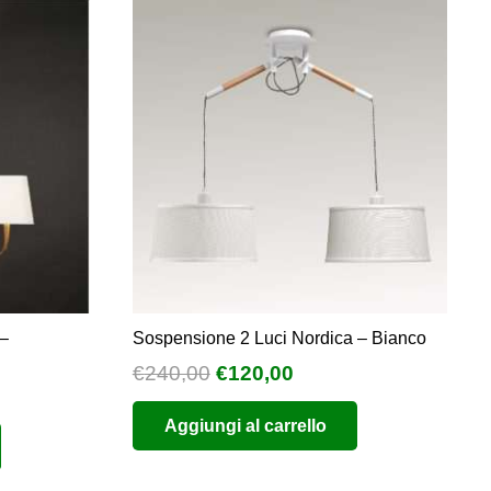
 –
Sospensione 2 Luci Nordica – Bianco
Il
Il
€
240,00
€
120,00
prezzo
prezzo
Aggiungi al carrello
originale
attuale
era:
è:
€240,00.
€120,00.