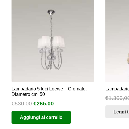
varianti.
€295,00
Le
opzioni
possono
essere
scelte
nella
pagina
del
prodotto
Lampadario 5 luci Loewe – Cromato,
Lampadario 
Diametro cm. 50
€
1.300,0
Il
Il
€
530,00
€
265,00
prezzo
prezzo
Leggi t
Aggiungi al carrello
originale
attuale
era:
è: