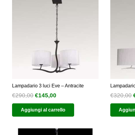
Lampadario 3 luci Eve – Antracite
Lampadario
Il
Il
I
€
290,00
€
145,00
€
320,00
prezzo
prezzo
Aggiungi al carrello
Aggiung
originale
attuale
era:
è:
€290,00.
€145,00.