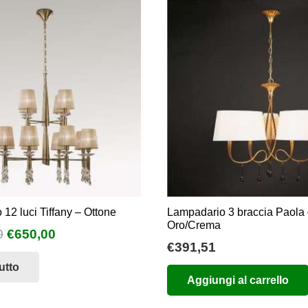
12 luci Tiffany – Ottone
Lampadario 3 braccia Paola
Oro/Crema
Il
Il
0
€
650,00
€
391,51
prezzo
prezzo
utto
originale
attuale
Aggiungi al carrello
era:
è:
€1.300,00.
€650,00.