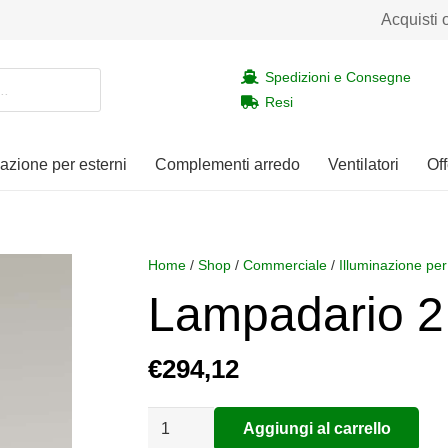
Acquisti 
Spedizioni e Consegne
Resi
nazione per esterni
Complementi arredo
Ventilatori
Off
Home
/
Shop
/
Commerciale
/
Illuminazione per
Lampadario 2 
€
294,12
Lampadario
Aggiungi al carrello
Alternative:
2