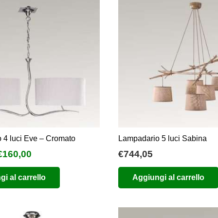
 4 luci Eve – Cromato
Lampadario 5 luci Sabina
l
Il
€
160,00
€
744,05
prezzo
prezzo
i al carrello
Aggiungi al carrello
originale
attuale
era:
è:
€320,00.
€160,00.