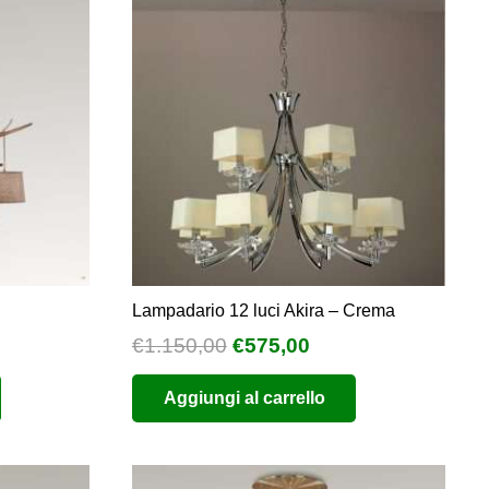
Lampadario 12 luci Akira – Crema
Il
Il
€
1.150,00
€
575,00
prezzo
prezzo
Aggiungi al carrello
originale
attuale
era:
è:
€1.150,00.
€575,00.