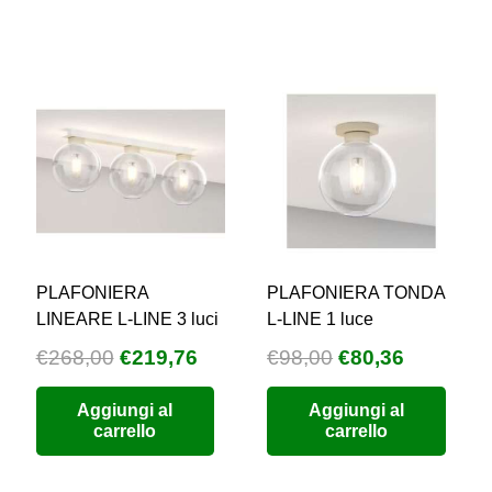
€354,
Le
opzioni
possono
essere
scelte
nella
pagina
del
prodotto
PLAFONIERA
PLAFONIERA TONDA
LINEARE L-LINE 3 luci
L-LINE 1 luce
Il
Il
Il
Il
€
268,00
€
219,76
€
98,00
€
80,36
zzo
prezzo
prezzo
prezzo
prezzo
Aggiungi al
Aggiungi al
uale
originale
attuale
originale
attuale
carrello
carrello
era:
è:
era:
è:
5,68.
€268,00.
€219,76.
€98,00.
€80,36.