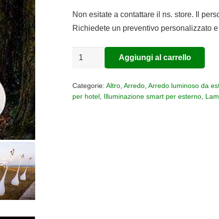
Non esitate a contattare il ns. store. Il per
Richiedete un preventivo personalizzato e 
Lampada
Aggiungi al carrello
Alternative:
da
terra
Categorie:
Altro
,
Arredo
,
Arredo luminoso da es
MY
per hotel
,
Illuminazione smart per esterno
,
Lam
YOUR
Ampoule
XL
quantità