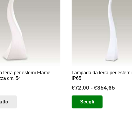
terra per esterni Flame
Lampada da terra per estern
zza cm. 54
IP65
Fasci
€
72,00
-
€
354,65
di
Questo
utto
Scegli
prezzo
prodotto
da
ha
€72,0
più
a
varianti.