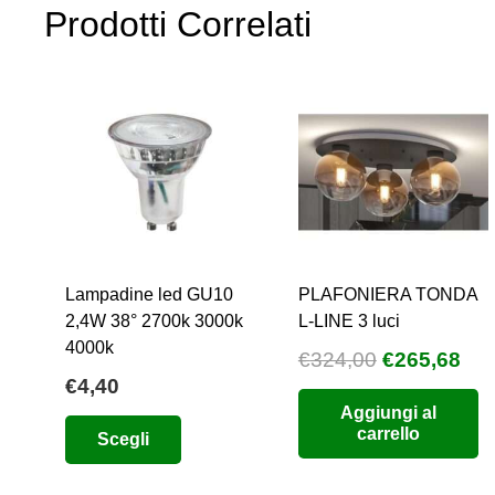
Prodotti Correlati
Lampadine led GU10
PLAFONIERA TONDA
2,4W 38° 2700k 3000k
L-LINE 3 luci
4000k
Il
Il
€
324,00
€
265,68
€
4,40
prezzo
pre
Aggiungi al
originale
att
Questo
carrello
Scegli
era:
è:
prodotto
€324,00.
€26
ha