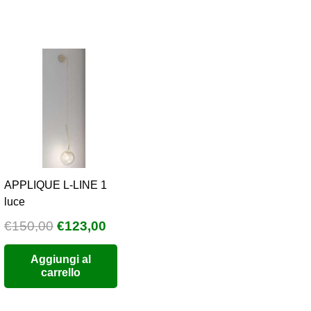
65
APPLIQUE L-LINE 1
luce
Il
Il
€
150,00
€
123,00
prezzo
prezzo
Aggiungi al
originale
attuale
carrello
era:
è:
€150,00.
€123,00.