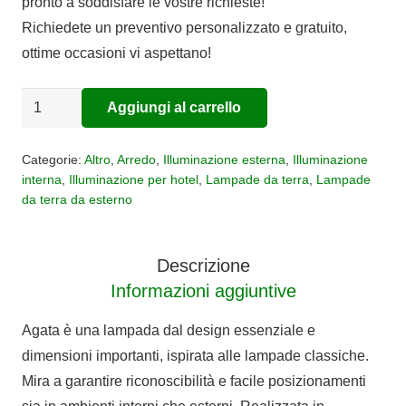
pronto a soddisfare le vostre richieste!
Richiedete un preventivo personalizzato e gratuito,
ottime occasioni vi aspettano!
Lampada
Aggiungi al carrello
Alternative:
da
terra
Categorie:
Altro
,
Arredo
,
Illuminazione esterna
,
Illuminazione
MY
interna
,
Illuminazione per hotel
,
Lampade da terra
,
Lampade
da terra da esterno
YOUR
AGATA
Outdoor
Descrizione
quantità
Informazioni aggiuntive
Agata è una lampada dal design essenziale e
dimensioni importanti, ispirata alle lampade classiche.
Mira a garantire riconoscibilità e facile posizionamenti