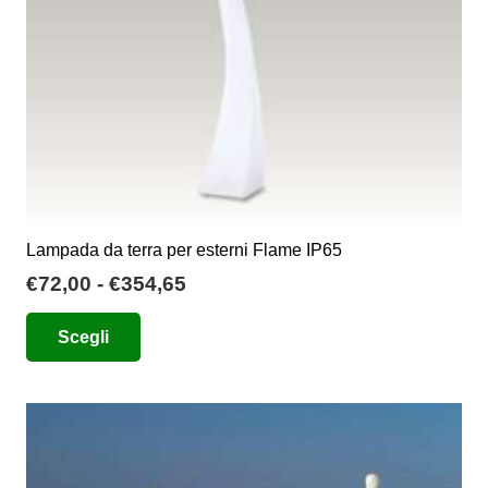
Lampada da terra per esterni Flame IP65
Fascia
€
72,00
-
€
354,65
di
Questo
Scegli
prezzo:
prodotto
da
ha
€72,00
più
a
varianti.
€354,65
Le