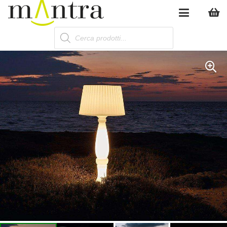
Products
search