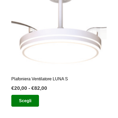
Plafoniera Ventilatore LUNA S
Fascia
€
20,00
-
€
82,00
di
Questo
Scegli
prezzo:
prodotto
da
ha
€20,00
più