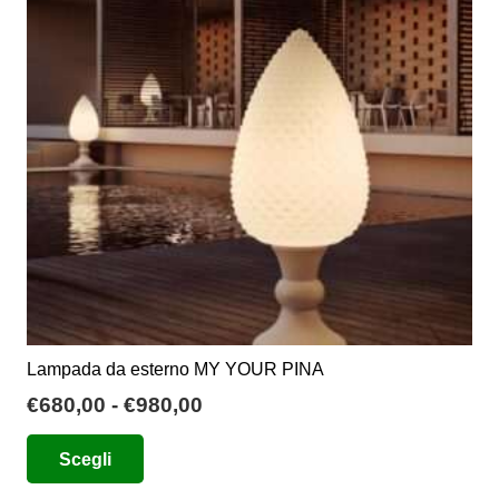
Lampada da esterno MY YOUR PINA
Fascia
€
680,00
-
€
980,00
di
Questo
Scegli
prezzo:
prodotto
da
ha