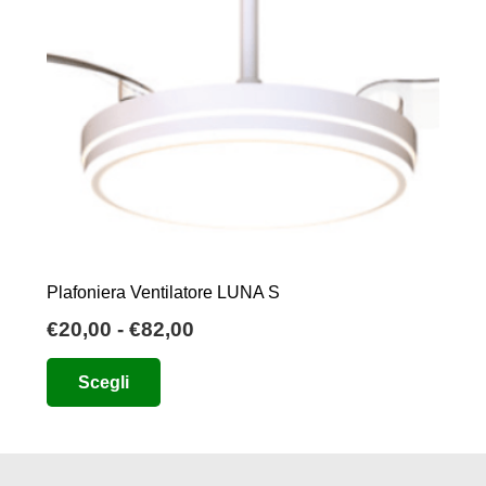
Plafoniera Ventilatore LUNA S
Fascia
€
20,00
-
€
82,00
di
Questo
Scegli
prezzo:
prodotto
da
ha
€20,00
più
a
varianti.