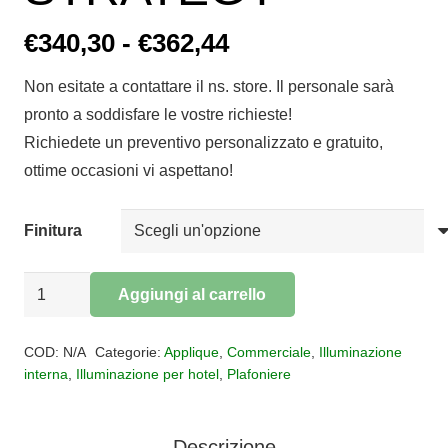
Fascia
€
340,30
-
€
362,44
di
Non esitate a contattare il ns. store. Il personale sarà
prezzo:
pronto a soddisfare le vostre richieste!
da
Richiedete un preventivo personalizzato e gratuito,
€340,30
ottime occasioni vi aspettano!
a
€362,44
Finitura
Plafoniera
Aggiungi al carrello
applique
Alternative:
grande
COD:
N/A
Categorie:
Applique
,
Commerciale
,
Illuminazione
STRATEGY
interna
,
Illuminazione per hotel
,
Plafoniere
quantità
Descrizione