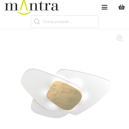
Products
search