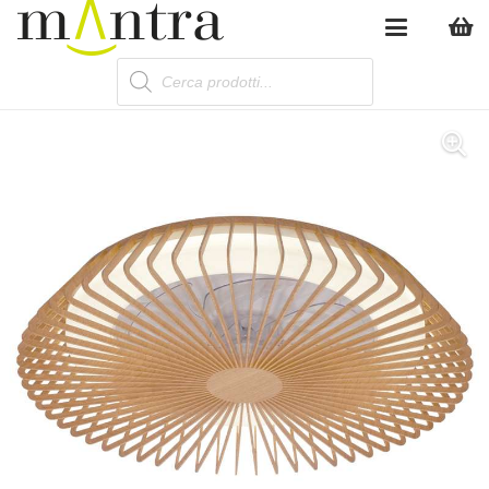
Products
search