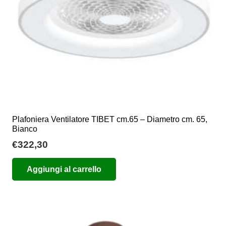
nella
pagina
del
prodotto
Plafoniera Ventilatore TIBET cm.65 – Diametro cm. 65,
Bianco
€
322,30
Aggiungi al carrello