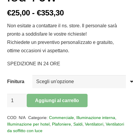
Fascia
€
25,00
-
€
353,30
di
Non esitate a contattare il ns. store. Il personale sarà
prezzo:
pronto a soddisfare le vostre richieste!
da
Richiedete un preventivo personalizzato e gratuito,
€25,00
ottime occasioni vi aspettano.
a
€353,30
SPEDIZIONE IN 24 ORE
Finitura
Ventilatore
Aggiungi al carrello
Himalaya
Alternative:
cm.63
COD:
N/A
Categorie:
Commerciale
,
Illuminazione interna
,
led
Illuminazione per hotel
,
Plafoniere
,
Saldi
,
Ventilatori
,
Ventilatori
da soffitto con luce
70w