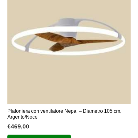
opzioni
possono
essere
scelte
nella
pagina
del
prodotto
Plafoniera con ventilatore Nepal – Diametro 105 cm,
Argento/Noce
€
469,00