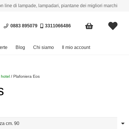
on line di lampade, lampadari, piantane dei migliori marchi
0883 895079
3311066486
erte
Blog
Chi siamo
Il mio account
 hotel
/ Plafoniera Eos
s