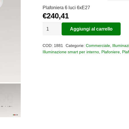
da
Plafoniera 6 luci 6xE27
€98,81
€
240,41
a
€240,41
Plafoniera
Aggiungi al carrello
Eos
Alternative:
quantità
COD:
1881
Categorie:
Commerciale
,
Illuminaz
Illuminazione smart per interno
,
Plafoniere
,
Pla