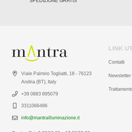
SPEDIZIONE GRATIS
prodotto
LINK UT
Contatti
Viale Palmiro Togliatti, 18 - 76123
Newsletter
Andria (BT), Italy
Trattamento
+39 0883 895079
3311066486
info@mantrailluminazione.it