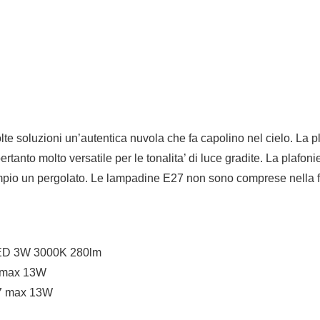
e soluzioni un’autentica nuvola che fa capolino nel cielo. La pl
anto molto versatile per le tonalita’ di luce gradite. La plafon
sempio un pergolato. Le lampadine E27 non sono comprese nella f
 LED 3W 3000K 280lm
7 max 13W
27 max 13W