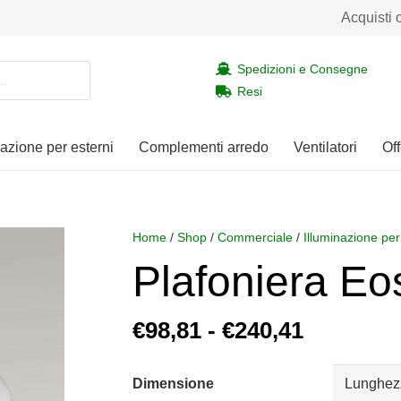
Acquisti 
Spedizioni e Consegne
Resi
nazione per esterni
Complementi arredo
Ventilatori
Off
Home
/
Shop
/
Commerciale
/
Illuminazione per
Plafoniera Eo
Fascia
€
98,81
-
€
240,41
di
prezzo:
Dimensione