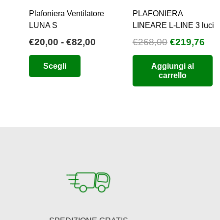
Plafoniera Ventilatore
PLAFONIERA
LUNA S
LINEARE L-LINE 3 luci
Fascia
Il
Il
€
20,00
-
€
82,00
€
268,00
€
219,76
di
prezzo
pre
Questo
Scegli
Aggiungi al
prezzo:
originale
att
prodotto
carrello
da
era:
è:
ha
€20,00
€268,00.
€21
più
a
varianti.
€82,00
Le
opzioni
possono
essere
scelte
nella
pagina
del