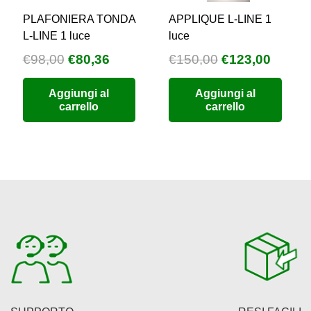
PLAFONIERA TONDA
APPLIQUE L-LINE 1
L-LINE 1 luce
luce
Il
Il
Il
Il
€
98,00
€
80,36
€
150,00
€
123,00
zzo
prezzo
prezzo
prezzo
prezz
Aggiungi al
Aggiungi al
uale
originale
attuale
originale
attual
carrello
carrello
era:
è:
era:
è:
9,76.
€98,00.
€80,36.
€150,00.
€123,0