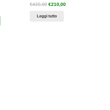
Il
Il
€
420,00
€
210,00
prezzo
prezzo
Leggi tutto
originale
attuale
era:
è:
€420,00.
€210,00.