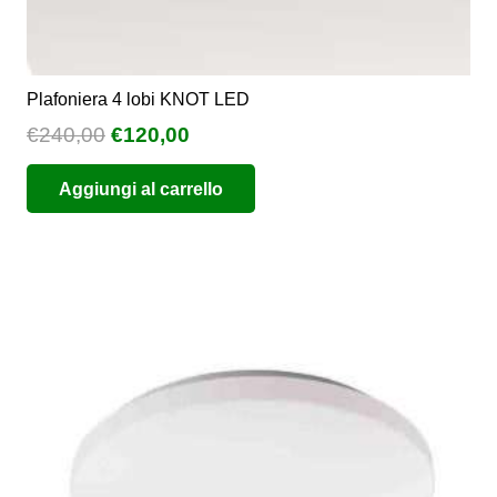
Plafoniera 4 lobi KNOT LED
Il
Il
€
240,00
€
120,00
prezzo
prezzo
Aggiungi al carrello
originale
attuale
era:
è:
€240,00.
€120,00.