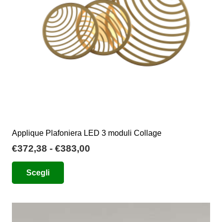
scelte
nella
pagina
del
prodotto
Applique Plafoniera LED 3 moduli Collage
Fascia
€
372,38
-
€
383,00
di
Questo
Scegli
prezzo:
prodotto
da
ha
€372,38
più
a
varianti.