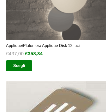
del
prodotto
Applique/Plafoniera Applique Disk 12 luci
Il
Il
€
437,00
€
358,34
prezzo
prezzo
Questo
Scegli
originale
attuale
prodotto
era:
è:
ha
€437,00.
€358,34.
più
varianti.
Le
opzioni
possono