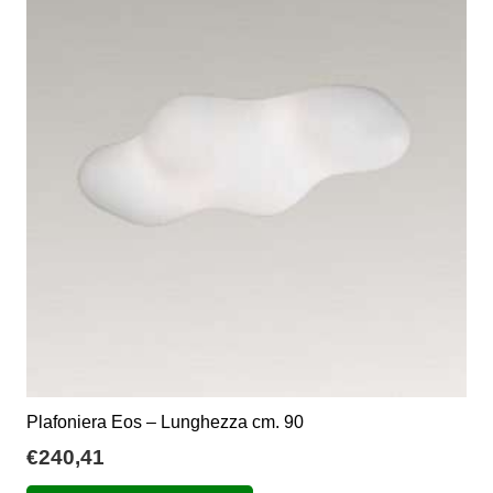
€383,00
Le
opzioni
possono
essere
scelte
nella
pagina
del
prodotto
Plafoniera Eos – Lunghezza cm. 90
€
240,41