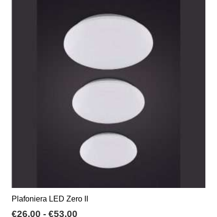
Plafoniera LED Zero II
Fascia
€
26,00
-
€
53,00