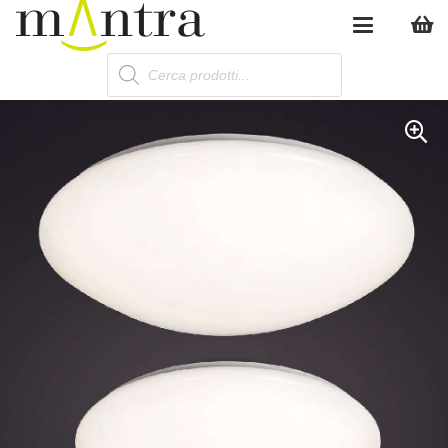
Products
search