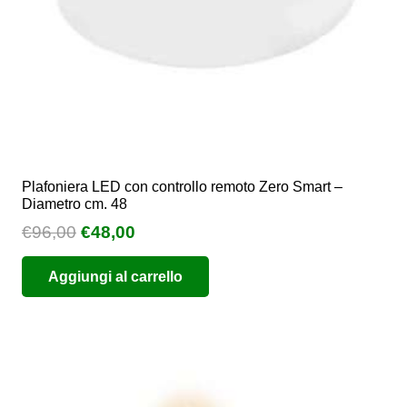
Plafoniera LED con controllo remoto Zero Smart –
Diametro cm. 48
Il
Il
€
96,00
€
48,00
prezzo
prezzo
Aggiungi al carrello
originale
attuale
era:
è:
€96,00.
€48,00.