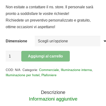
di
Non esitate a contattare il ns. store. Il personale sarà
prezzo:
pronto a soddisfare le vostre richieste!
da
Richiedete un preventivo personalizzato e gratuito,
€30,20
ottime occasioni vi aspettano!
a
€163,99
Dimensione
Plafoniera
Aggiungi al carrello
Zero
Alternative:
E27
COD:
N/A
Categorie:
Commerciale
,
Illuminazione interna
,
quantità
Illuminazione per hotel
,
Plafoniere
Descrizione
Informazioni aggiuntive