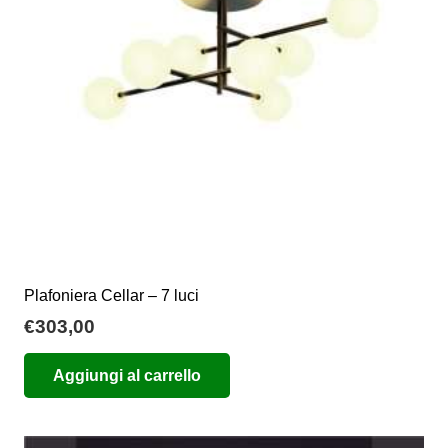
essere
scelte
nella
pagina
del
prodotto
Plafoniera Cellar – 7 luci
€
303,00
Aggiungi al carrello