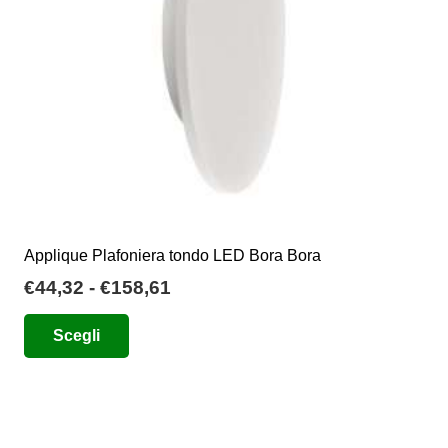
Applique Plafoniera tondo LED Bora Bora
Fascia
€
44,32
-
€
158,61
di
Questo
Scegli
prezzo:
prodotto
da
ha
€44,32
più
a
varianti.
€158,61