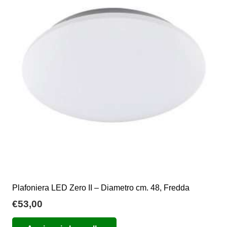
Le
opzioni
possono
essere
scelte
nella
pagina
del
prodotto
Plafoniera LED Zero II – Diametro cm. 48, Fredda
€
53,00