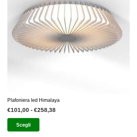
Plafoniera led Himalaya
Fascia
€
101,00
-
€
258,38
di
Questo
Scegli
prezzo:
prodotto
da
ha