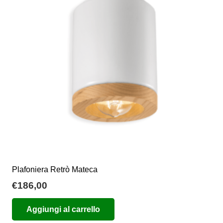
opzioni
possono
essere
scelte
nella
pagina
del
prodotto
Plafoniera Retrò Mateca
€
186,00
Aggiungi al carrello