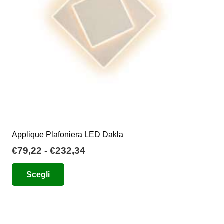
scelte
nella
pagina
del
prodotto
Applique Plafoniera LED Dakla
Fascia
€
79,22
-
€
232,34
di
Questo
Scegli
prezzo:
prodotto
da
ha
€79,22
più
a
varianti.