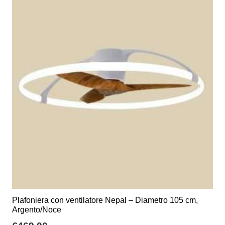
varianti.
€301,00
Le
opzioni
possono
essere
scelte
nella
pagina
del
prodotto
Plafoniera con ventilatore Nepal – Diametro 105 cm,
Argento/Noce