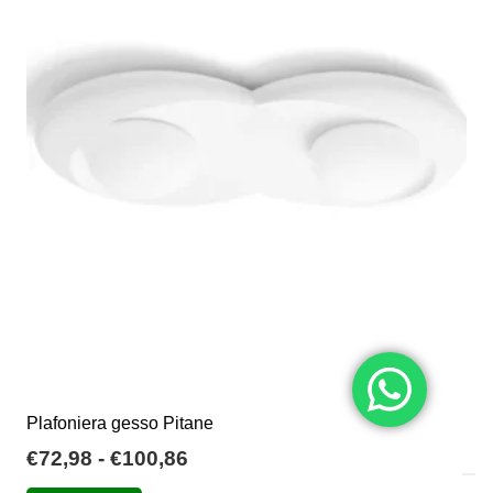
€232,34
Le
opzioni
possono
essere
scelte
nella
pagina
del
prodotto
Plafoniera gesso Pitane
Fascia
€
72,98
-
€
100,86
di
Questo