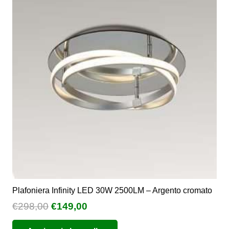
Le
opzioni
possono
essere
scelte
nella
pagina
del
prodotto
Plafoniera Infinity LED 30W 2500LM – Argento cromato
Il
Il
€
298,00
€
149,00
prezzo
prezzo