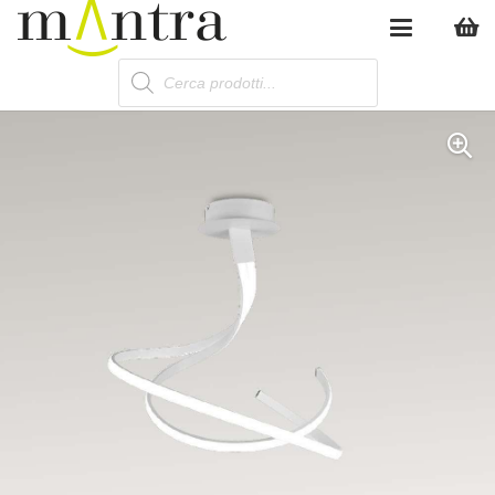
Products
search