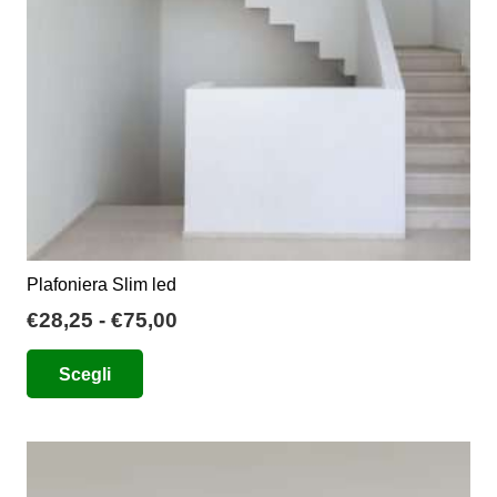
Plafoniera Slim led
Fascia
€
28,25
-
€
75,00
di
Questo
Scegli
prezzo:
prodotto
da
ha
€28,25
più
a
varianti.
€75,00