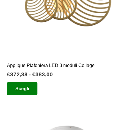
pagina
del
prodotto
Applique Plafoniera LED 3 moduli Collage
Fascia
€
372,38
-
€
383,00
di
Questo
Scegli
prezzo:
prodotto
da
ha
€372,38
più
a
varianti.
€383,00
Le