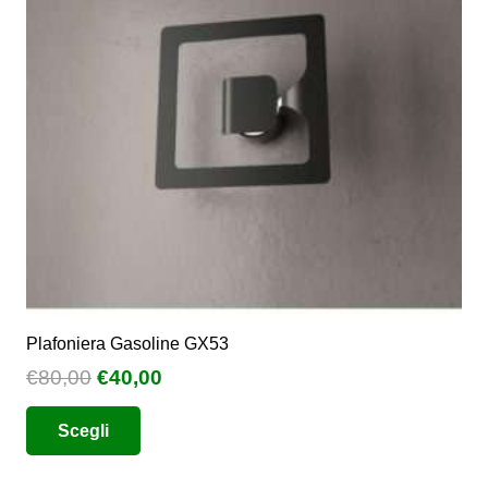
Plafoniera Gasoline GX53
Il
Il
€
80,00
€
40,00
prezzo
prezzo
Questo
Scegli
originale
attuale
prodotto
era:
è:
ha