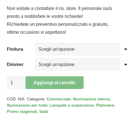
di
Non esitate a contattare il ns. store. Il personale sarà
prezzo:
pronto a soddisfare le vostre richieste!
da
Richiedete un preventivo personalizzato e gratuito,
€183,50
ottime occasioni vi aspettano!
a
€240,00
Finitura
Dimmer
Sospensione
Aggiungi al carrello
2
Alternative:
braccia
COD:
N/A
Categorie:
Commerciale
,
Illuminazione interna
,
LED
Illuminazione per hotel
,
Lampade a sospensione
,
Plafoniere
,
Promo stagionali
,
Saldi
Nur
quantità