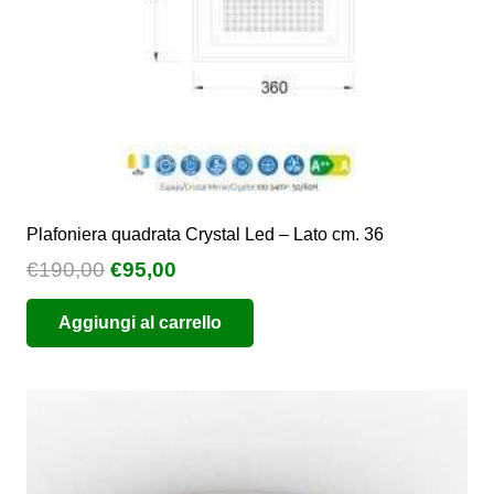
pagina
del
prodotto
Plafoniera quadrata Crystal Led – Lato cm. 36
Il
Il
€
190,00
€
95,00
prezzo
prezzo
Aggiungi al carrello
originale
attuale
era:
è:
€190,00.
€95,00.