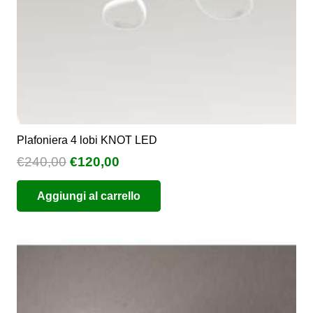
pagina
del
prodotto
Plafoniera 4 lobi KNOT LED
Il
Il
€
240,00
€
120,00
prezzo
prezzo
Aggiungi al carrello
originale
attuale
era:
è:
€240,00.
€120,00.