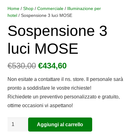
Home
/
Shop
/
Commerciale
/
Illuminazione per
hotel
/ Sospensione 3 luci MOSE
Sospensione 3
luci MOSE
Il
Il
€
530,00
€
434,60
prezzo
prezzo
Non esitate a contattare il ns. store. Il personale sarà
originale
attuale
pronto a soddisfare le vostre richieste!
era:
è:
Richiedete un preventivo personalizzato e gratuito,
€530,00.
€434,60.
ottime occasioni vi aspettano!
Sospensione
Aggiungi al carrello
Alternative:
3
luci