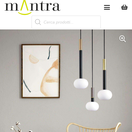
Products
search