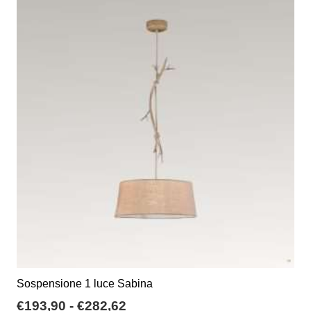
a
varianti.
€175,00
Le
opzioni
possono
essere
scelte
nella
pagina
del
prodotto
Sospensione 1 luce Sabina
Fascia
€
193,90
-
€
282,62