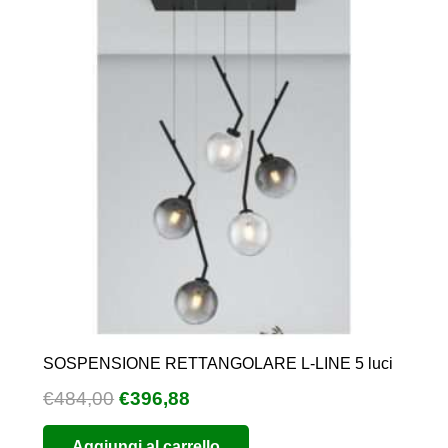
essere
scelte
nella
pagina
del
prodotto
SOSPENSIONE RETTANGOLARE L-LINE 5 luci
Il
Il
€
484,00
€
396,88
prezzo
prezzo
Aggiungi al carrello