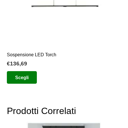
del
prodotto
Sospensione LED Torch
€
136,69
Questo
Scegli
prodotto
ha
più
varianti.
Prodotti Correlati
Le
opzioni
possono