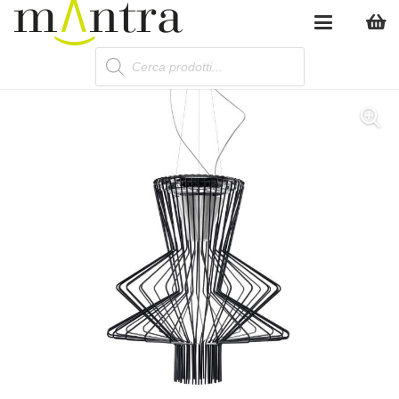
Products
search