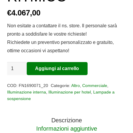
€
4.067,00
Non esitate a contattare il ns. store. Il personale sarà
pronto a soddisfare le vostre richieste!
Richiedete un preventivo personalizzato e gratuito,
ottime occasioni vi aspettano!
Sospensione
Aggiungi al carrello
Alternative:
ALLEGRO
RITMICO
COD:
FN1690071_20
Categorie:
Altro
,
Commerciale
,
quantità
Illuminazione interna
,
Illuminazione per hotel
,
Lampade a
sospensione
Descrizione
Informazioni aggiuntive