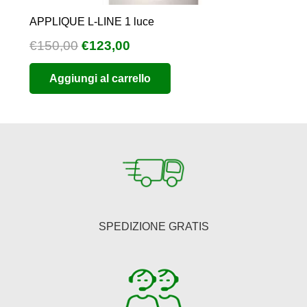
APPLIQUE L-LINE 1 luce
Il
Il
€
150,00
€
123,00
prezzo
prezzo
Aggiungi al carrello
originale
attuale
era:
è:
€150,00.
€123,00.
SPEDIZIONE GRATIS