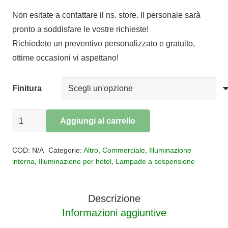
di
Non esitate a contattare il ns. store. Il personale sarà
prezzo:
pronto a soddisfare le vostre richieste!
da
Richiedete un preventivo personalizzato e gratuito,
€555,00
ottime occasioni vi aspettano!
a
€640,00
Finitura
Sospensione
Aggiungi al carrello
CHOUCHIN
Alternative:
3
COD:
N/A
Categorie:
Altro
,
Commerciale
,
Illuminazione
quantità
interna
,
Illuminazione per hotel
,
Lampade a sospensione
Descrizione
Informazioni aggiuntive