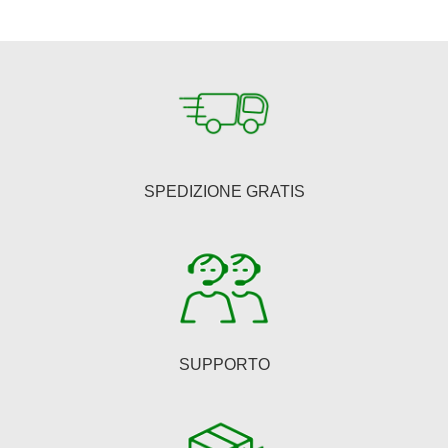
era:
è:
€150,00.
€123,00.
SPEDIZIONE GRATIS
SUPPORTO