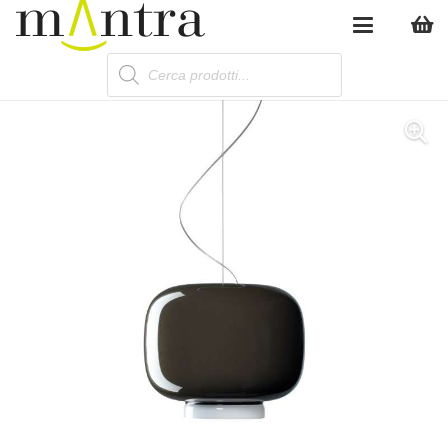
Products
search