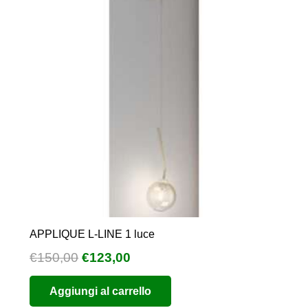
APPLIQUE L-LINE 1 luce
Il
Il
€
150,00
€
123,00
prezzo
prezzo
Aggiungi al carrello
originale
attuale