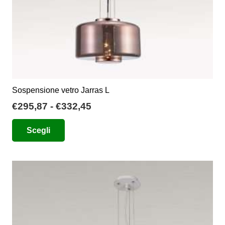
Sospensione vetro Jarras L
Fascia
€
295,87
-
€
332,45
di
Questo
Scegli
prezzo:
prodotto
da
ha
€295,87
più
a
varianti.
€332,45
Le
opzioni
possono