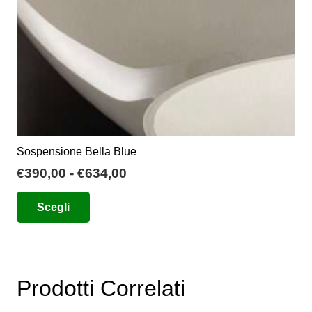
Sospensione Bella Blue
Fascia
€
390,00
-
€
634,00
di
Questo
Scegli
prezzo:
prodotto
da
ha
€390,00
più
a
varianti.
€634,00
Prodotti Correlati
Le
opzioni