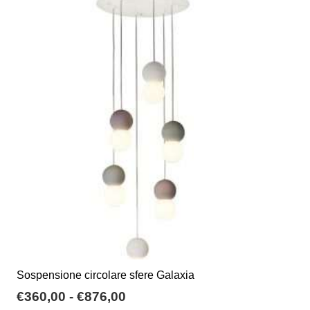
varianti.
€1.132,00
Le
opzioni
possono
essere
scelte
nella
pagina
del
prodotto
Sospensione circolare sfere Galaxia
Fascia
€
360,00
-
€
876,00