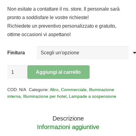
di
Non esitate a contattare il ns. store. Il personale sarà
prezzo:
pronto a soddisfare le vostre richieste!
da
Richiedete un preventivo personalizzato e gratuito,
€216,48
ottime occasioni vi aspettano!
a
€304,22
Finitura
Sospensione
Aggiungi al carrello
Hexagon
Alternative:
6
COD:
N/A
Categorie:
Altro
,
Commerciale
,
Illuminazione
luci
interna
,
Illuminazione per hotel
,
Lampade a sospensione
quantità
Descrizione
Informazioni aggiuntive