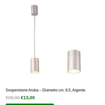
Sospensione Aruba – Diametro cm. 9,5, Argento
Il
Il
€
26,00
€
13,00
prezzo
prezzo