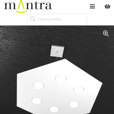
Products
search