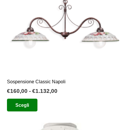
essere
scelte
nella
pagina
del
prodotto
Sospensione Classic Napoli
Fascia
€
160,00
-
€
1.132,00
di
Questo
Scegli
prezzo:
prodotto
da
ha
€160,00
più
a