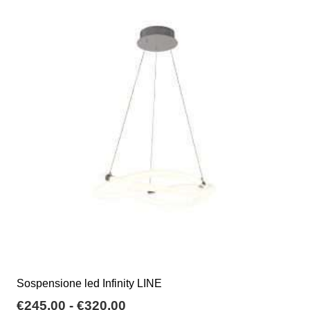
varianti.
Le
opzioni
possono
essere
scelte
nella
pagina
del
prodotto
Sospensione led Infinity LINE
Fascia
€
245,00
-
€
320,00