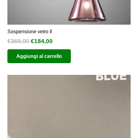
Sospensione vetro Il
Il
Il
€
368,00
€
184,00
prezzo
prezzo
Aggiungi al carrello
originale
attuale
era:
è:
€368,00.
€184,00.