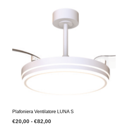
possono
essere
scelte
nella
pagina
del
prodotto
Plafoniera Ventilatore LUNA S
Fascia
€
20,00
-
€
82,00