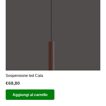
possono
essere
scelte
nella
pagina
del
prodotto
Sospensione led Cala
€
68,80
Aggiungi al carrello