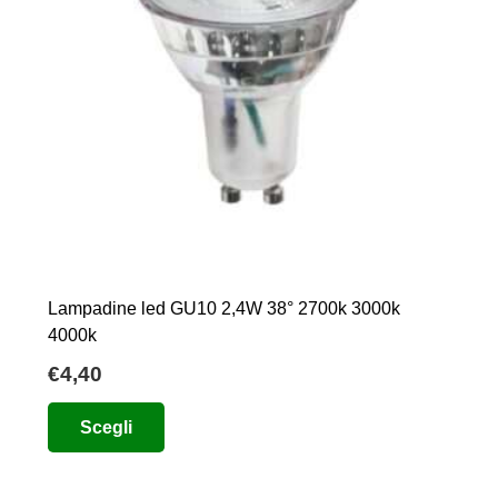
pagina
del
prodotto
Lampadine led GU10 2,4W 38° 2700k 3000k
4000k
€
4,40
Questo
Scegli
prodotto
ha
più