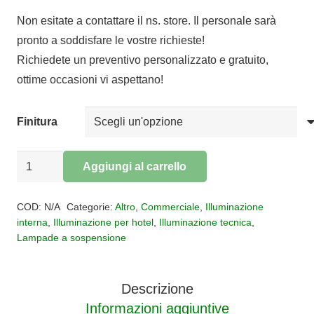
di
Non esitate a contattare il ns. store. Il personale sarà
prezzo:
pronto a soddisfare le vostre richieste!
da
Richiedete un preventivo personalizzato e gratuito,
€123,07
ottime occasioni vi aspettano!
a
€125,93
Finitura
Sospensione
Aggiungi al carrello
led
Alternative:
Betty
COD:
N/A
Categorie:
Altro
,
Commerciale
,
Illuminazione
quantità
interna
,
Illuminazione per hotel
,
Illuminazione tecnica
,
Lampade a sospensione
Descrizione
Informazioni aggiuntive