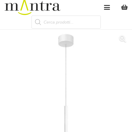
Products
search