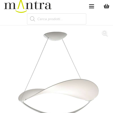
Products
search