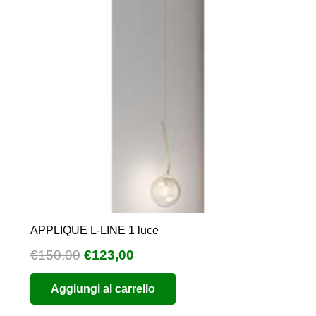
APPLIQUE L-LINE 1 luce
Il
Il
€
150,00
€
123,00
prezzo
prezzo
Aggiungi al carrello
originale
attuale
era:
è: