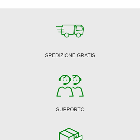
€150,00.
€123,00.
SPEDIZIONE GRATIS
SUPPORTO