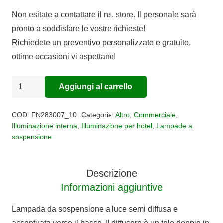
Non esitate a contattare il ns. store. Il personale sarà
pronto a soddisfare le vostre richieste!
Richiedete un preventivo personalizzato e gratuito,
ottime occasioni vi aspettano!
Sospensione
Aggiungi al carrello
Alternative:
PLENA
quantità
COD:
FN283007_10
Categorie:
Altro
,
Commerciale
,
Illuminazione interna
,
Illuminazione per hotel
,
Lampade a
sospensione
Descrizione
Informazioni aggiuntive
Lampada da sospensione a luce semi diffusa e
accentuata verso il basso. Il diffusore è un telo doppio in