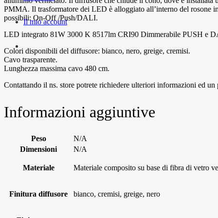
alluminio verniciato. Il diffusore che chiude il cono, dove è install
PMMA. Il trasformatore dei LED è alloggiato all’interno del rosone in 
possibili: On-Off /Push/DALI.
Il mio account
LED integrato 81W 3000 K 8517lm CRI90 Dimmerabile PUSH e 
Colori disponibili del diffusore: bianco, nero, greige, cremisi.
Cavo trasparente.
Lunghezza massima cavo 480 cm.
Contattando il ns. store potrete richiedere ulteriori informazioni ed un
Informazioni aggiuntive
Peso
N/A
Dimensioni
N/A
Materiale
Materiale composito su base di fibra di vetro 
Finitura diffusore
bianco, cremisi, greige, nero