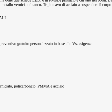
ata una delle due schede LED, è in PMMA prismato e curvato nei bordi. L
metallo verniciato bianco. Triplo cavo di acciaio a sospendere il corpo 
DALI
 preventivo gratuito personalizzato in base alle Vs. esigenze
verniciato, policarbonato, PMMA e acciaio