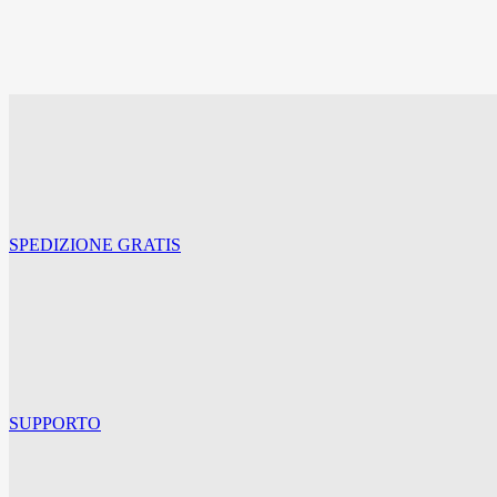
APPLIQUE L-LINE 1 luce
€
150,00
Il prezzo originale era: €150,00.
€
123,00
Il prezzo attua
SPEDIZIONE GRATIS
SUPPORTO