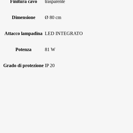
Finitura cavo
trasparente
Dimensione
Ø 80 cm
Attacco lampadina
LED INTEGRATO
Potenza
81 W
Grado di protezione
IP 20
Lampadine led GU10 2,4W 38