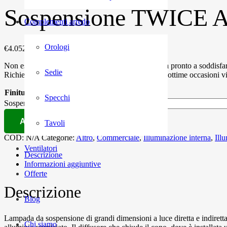
Sospensione TWICE
Complementi arredo
Orologi
€
4.052,00
Non esitate a contattare il ns. store. Il personale sarà pronto a soddisfar
Sedie
Richiedete un preventivo personalizzato e gratuito, ottime occasioni v
Finitura diffusore
Specchi
Sospensione TWICE AS TWIGGY quantità
Aggiungi al carrello
Tavoli
COD:
N/A
Categorie:
Altro
,
Commerciale
,
Illuminazione interna
,
Ill
Ventilatori
Descrizione
Informazioni aggiuntive
Offerte
Descrizione
Blog
Lampada da sospensione di grandi dimensioni a luce diretta e indiretta 
Chi siamo