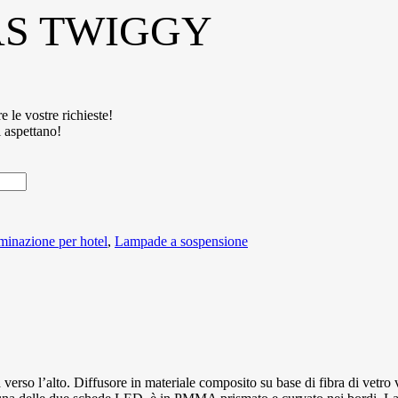
 AS TWIGGY
e le vostre richieste!
i aspettano!
uminazione per hotel
,
Lampade a sospensione
verso l’alto. Diffusore in materiale composito su base di fibra di vetro 