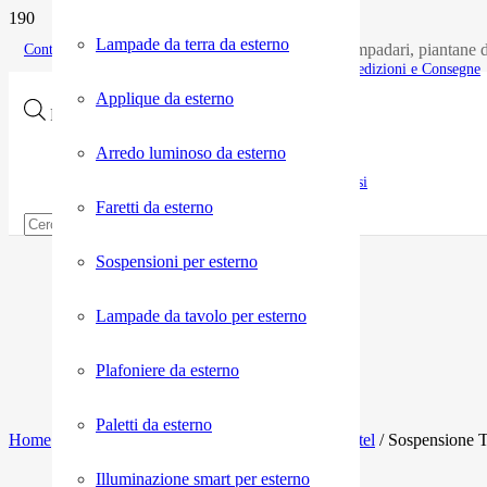
Lampade da terra da esterno
Acquisti on line di lampade, lampadari, piantane d
Contatti pre vendita
Spedizioni e Consegne
Applique da esterno
Products search
Arredo luminoso da esterno
Resi
Faretti da esterno
Sospensioni per esterno
Lampade da tavolo per esterno
Plafoniere da esterno
Paletti da esterno
Home
/
Shop
/
Commerciale
/
Illuminazione per hotel
/ Sospension
Illuminazione smart per esterno