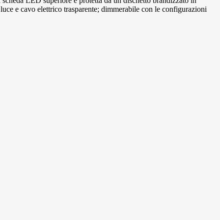
a scheda LED superiore è protetta da un dischetto brandizzato in
luce e cavo elettrico trasparente; dimmerabile con le configurazioni