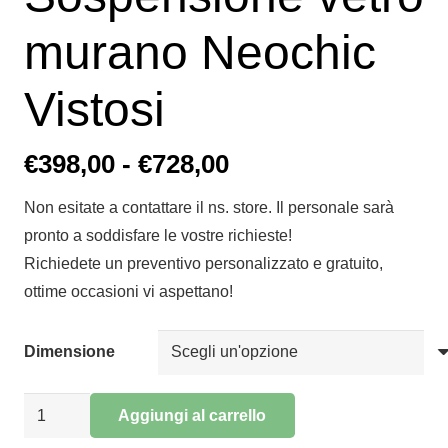
murano Neochic
Vistosi
Fascia
€
398,00
-
€
728,00
di
Non esitate a contattare il ns. store. Il personale sarà
prezzo:
pronto a soddisfare le vostre richieste!
da
Richiedete un preventivo personalizzato e gratuito,
€398,00
ottime occasioni vi aspettano!
a
€728,00
Dimensione
Sospensione
Aggiungi al carrello
vetro