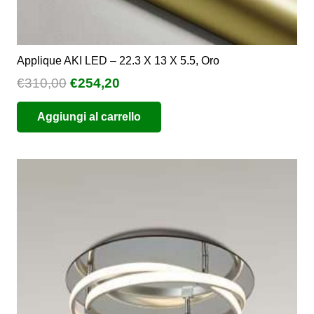
Applique AKI LED – 22.3 X 13 X 5.5, Oro
Il
Il
€
310,00
€
254,20
prezzo
prezzo
Aggiungi al carrello
originale
attuale
era:
è:
€310,00.
€254,20.