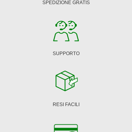
SPEDIZIONE GRATIS
scelte
nella
pagina
del
prodotto
SUPPORTO
RESI FACILI