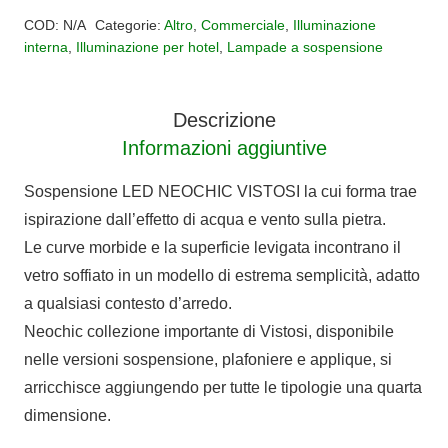
Alternative:
murano
COD:
N/A
Categorie:
Altro
,
Commerciale
,
Illuminazione
Neochic
interna
,
Illuminazione per hotel
,
Lampade a sospensione
Vistosi
quantità
Descrizione
Informazioni aggiuntive
Sospensione LED NEOCHIC VISTOSI la cui forma trae
ispirazione dall’effetto di acqua e vento sulla pietra.
Le curve morbide e la superficie levigata incontrano il
vetro soffiato in un modello di estrema semplicità, adatto
a qualsiasi contesto d’arredo.
Neochic collezione importante di Vistosi, disponibile
nelle versioni sospensione, plafoniere e applique, si
arricchisce aggiungendo per tutte le tipologie una quarta
dimensione.