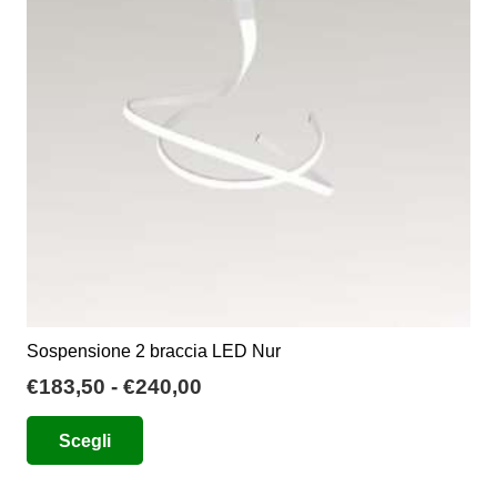
possono
essere
scelte
nella
pagina
del
prodotto
Sospensione 2 braccia LED Nur
Fascia
€
183,50
-
€
240,00
di
Questo
Scegli
prezzo:
prodotto
da
ha